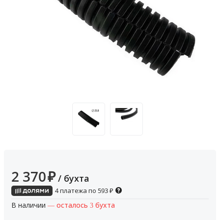
2 370
₽
/ бухта
4 платежа по
593
₽
В наличии
— осталось 3 бухта