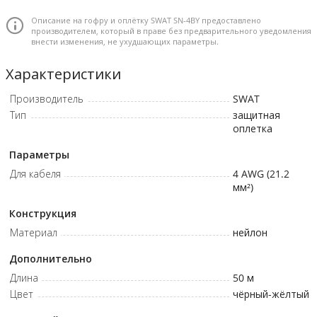
необходимости стыковки.
Описание на гофру и оплётку SWAT SN-4BY предоставлено
Конструкция «змейка» упрощает установку на уже
производителем, который в праве без предварительного уведомления
проложенные кабели, экономя время при обслуживании.
внести изменения, не ухудшающих параметры.
Износостойкий нейлон выдерживает вибрации, изгибы и
Характеристики
экстремальные условия эксплуатации.
Черно-жёлтый цвет придаёт разводке визуальную
Производитель
SWAT
упорядоченность и профессиональный вид.
Тип
защитная
оплетка
нейлоновый рукав (змейка) для кабеля 4 AWG • черно-желтый •
катушка 50 метров
Параметры
Для кабеля
4 AWG (21.2
мм²)
Конструкция
Материал
нейлон
Дополнительно
Длина
50 м
Цвет
чёрный-жёлтый