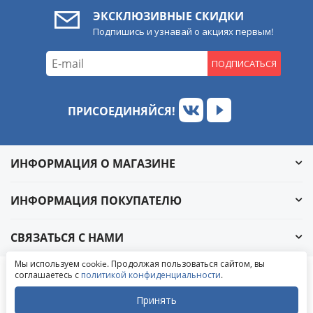
ЭКСКЛЮЗИВНЫЕ СКИДКИ
Подпишись и узнавай о акциях первым!
ПОДПИСАТЬСЯ
ПРИСОЕДИНЯЙСЯ!
ИНФОРМАЦИЯ О МАГАЗИНЕ
ИНФОРМАЦИЯ ПОКУПАТЕЛЮ
СВЯЗАТЬСЯ С НАМИ
Обратный звонок
Мы используем cookie. Продолжая пользоваться сайтом, вы
Написать в ВКонтакте
соглашаетесь с
политикой конфиденциальности
.
© 2004-2026 «УралАвтоСаунд»
Написать в MAX
Написать в WhatsApp
Принять
Написать в Telegram