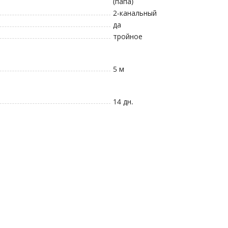
(папа)
2-канальный
да
тройное
5 м
14 дн.