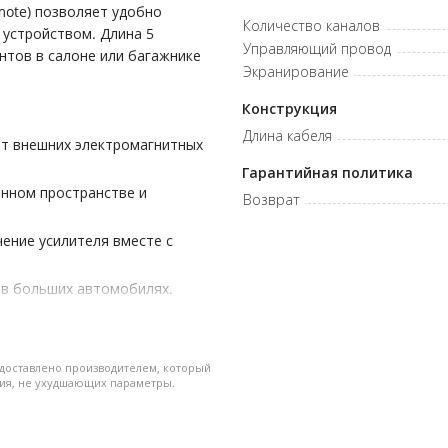
ote) позволяет удобно
Количество каналов
 устройством. Длина 5
Управляющий провод
нтов в салоне или багажнике
Экранирование
Конструкция
Длина кабеля
от внешних электромагнитных
Гарантийная политика
енном пространстве и
Возврат
ение усилителя вместе с
 в больших автомобилях.
сиональных инсталляций
едоставлено производителем, который
оронний угловой разъем •
ния, не ухудшающих параметры.