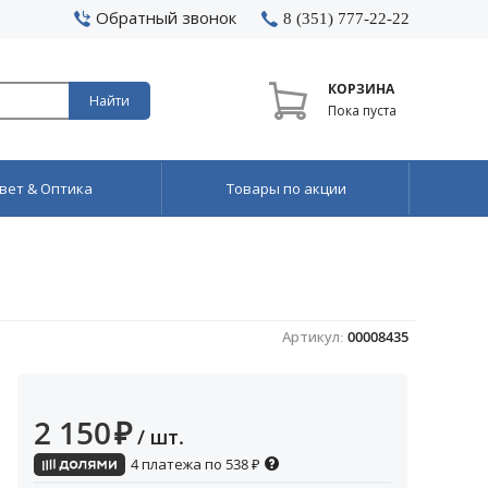
Обратный звонок
8 (351) 777-22-22
КОРЗИНА
Найти
Пока пуста
вет & Оптика
Товары по акции
Артикул:
00008435
2 150
₽
/ шт.
4 платежа по
538
₽