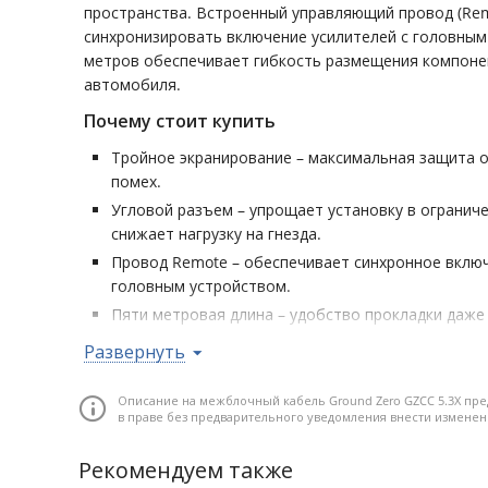
пространства. Встроенный управляющий провод (Rem
синхронизировать включение усилителей с головным
метров обеспечивает гибкость размещения компоне
автомобиля.
Почему стоит купить
Тройное экранирование – максимальная защита 
помех.
Угловой разъем – упрощает установку в огранич
снижает нагрузку на гнезда.
Провод Remote – обеспечивает синхронное включ
головным устройством.
Пяти метровая длина – удобство прокладки даже
Надежность и стабильность – выбор для профес
Развернуть
автозвука.
Описание на межблочный кабель Ground Zero GZCC 5.3X пр
Стерео кабель RCA • Тройное экранирование • Одност
в праве без предварительного уведомления внести измене
Провод Remote • Длина 5 м
Рекомендуем также