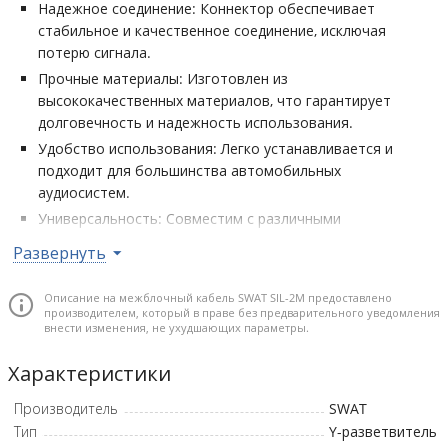
Надежное соединение: Коннектор обеспечивает
стабильное и качественное соединение, исключая
потерю сигнала.
Прочные материалы: Изготовлен из
высококачественных материалов, что гарантирует
долговечность и надежность использования.
Удобство использования: Легко устанавливается и
подходит для большинства автомобильных
аудиосистем.
Универсальность: Совместим с различными
аудиоустройствами, такими как усилители и процессоры.
Развернуть
Конструкция: коаксиальная • Материал проводников: медь •
Количество каналов: 2M-1F (2 папы - 1 мама) • Длина, м: 0,35 •
Описание на межблочный кабель SWAT SIL-2M предоставлено
производителем, который в праве без предварительного уведомления
Экран: 1 • Цвет изоляции: прозрачный • Внешний диаметр, мм:
внести изменения, не ухудшающих параметры.
3,5
Характеристики
Производитель
SWAT
Тип
Y-разветвитель