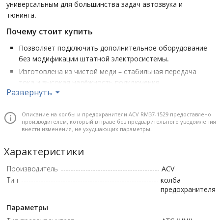
универсальным для большинства задач автозвука и
тюнинга.
Почему стоит купить
Позволяет подключить дополнительное оборудование
без модификации штатной электросистемы.
Изготовлена из чистой меди – стабильная передача
тока и высокая надёжность подключения.
Развернуть
Совместимость с предохранителями ATC – стандартный
и широко применяемый формат.
Описание на колбы и предохранители ACV RM37-1529 предоставлено
Сечение 16AWG обеспечивает достаточную пропускную
производителем, который в праве без предварительного уведомления
способность для большинства устройств.
внести изменения, не ухудшающих параметры.
Идеальное решение для безопасной установки
Характеристики
аксессуаров и компонентов автозвука.
Производитель
ACV
Тип предохранителя: ATC • Материал проводника: чистая медь
Тип
колба
• Калибр/Сечение: 16AWG / 1.31кв.мм
предохранителя
Параметры