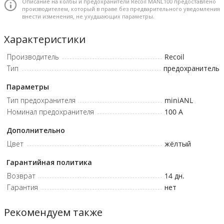
Описание на колбы и предохранители Recoil MANL100 предоставлено
вибрациям и перепадам температуры.
производителем, который в праве без предварительного уведомления
внести изменения, не ухудшающих параметры.
Идеально подходит для надежной защиты аудиосистем с
высокой мощностью и токопотреблением.
Характеристики
Комплектация
Производитель
Recoil
Тип
предохранитель
Предохранитель-1шт.
Параметры
Тип предохранителя
miniANL
Номинал предохранителя
100
A
Дополнительно
Цвет
жёлтый
Гарантийная политика
Возврат
14 дн.
Гарантия
нет
Рекомендуем также