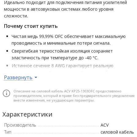
Идеально подходит для подключения питания усилителей
мощности в автозвуковых системах любого уровня
сложности.
Почему стоит купить
Чистая медь 99,99% OFC обеспечивает максимальную
проводимость и минимальные потери сигнала.
Сверхгибкая термостойкая изоляция сохраняет
эластичность при температуре до -40 °C.
Истинное сечение 8 AWG гарантирует реальную
пропускную способность для стабильной работы
Развернуть
усилителей.
Разработка кабеля немецкими специалистами – залог
Описание на силовой кабель ACV KP25-1303OFC предоставлено
надёжности и точности конструкции.
производителем, который в праве без предварительного уведомления
внести изменения, не ухудшающих параметры.
Премиальная упаковка делает кабель удобным для
хранения и продажи на витрине.
Характеристики
Сечение: 8 AWG • Состав: Чистая бескислородная медь 99,99%
Производитель
ACV
(OFC) • Диаметр/проволок в жиле (мм/шт): 7x55/0.15 мм •
Тип
силовой кабель
Площадь сечения (мм²): 1х8,3 • Цвет изоляции: Чёрный •