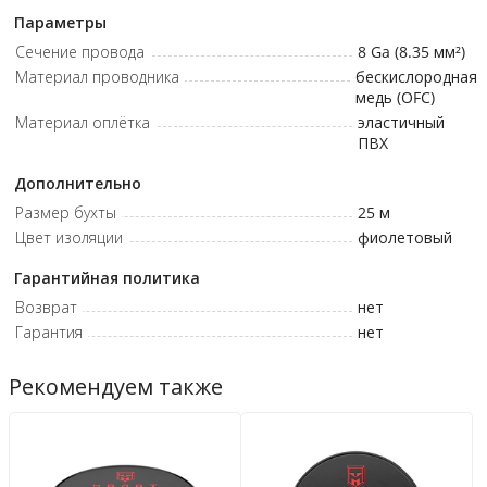
Внешний диаметр: 7 мм • Диапазон рабочих температур: -40 до
Параметры
+65 °C • Длина кабеля в катушке: 25 м
Сечение провода
8 Ga (8.35 мм²)
Материал проводника
бескислородная
медь (OFC)
Материал оплётка
эластичный
ПВХ
Дополнительно
Размер бухты
25
м
Цвет изоляции
фиолетовый
Гарантийная политика
Возврат
нет
Гарантия
нет
Рекомендуем также