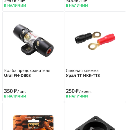
290
₽
300
₽
/ шт.
/ шт.
В НАЛИЧИИ
В НАЛИЧИИ
Колба предохранителя
Силовая клемма
Ural FH-DB08
Урал ТТ НКК-ТТ8
350
₽
250
₽
/ шт.
/ комп.
В НАЛИЧИИ
В НАЛИЧИИ