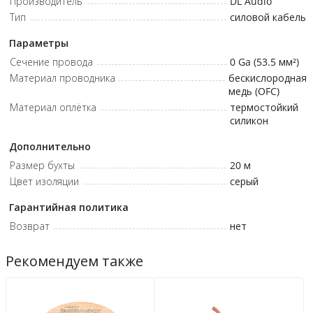
Производитель
DL Audio
OFC медь высочайшей степени очистки с индексом 6N • Цвет:
Тип
силовой кабель
Серый
Параметры
Сечение провода
0 Ga (53.5 мм²)
Материал проводника
бескислородная
медь (OFC)
Материал оплётка
термостойкий
силикон
Дополнительно
Размер бухты
20
м
Цвет изоляции
серый
Гарантийная политика
Возврат
нет
Рекомендуем также