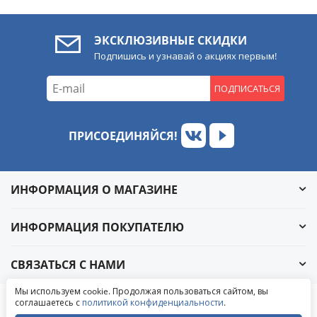
ЭКСКЛЮЗИВНЫЕ СКИДКИ
Подпишись и узнавай о акциях первым!
ПОДПИСАТЬСЯ
ПРИСОЕДИНЯЙСЯ!
ИНФОРМАЦИЯ О МАГАЗИНЕ
ИНФОРМАЦИЯ ПОКУПАТЕЛЮ
СВЯЗАТЬСЯ С НАМИ
Обратный звонок
Мы используем cookie. Продолжая пользоваться сайтом, вы
Написать в ВКонтакте
соглашаетесь с
политикой конфиденциальности
.
© 2004-2026 «УралАвтоСаунд»
Написать в MAX