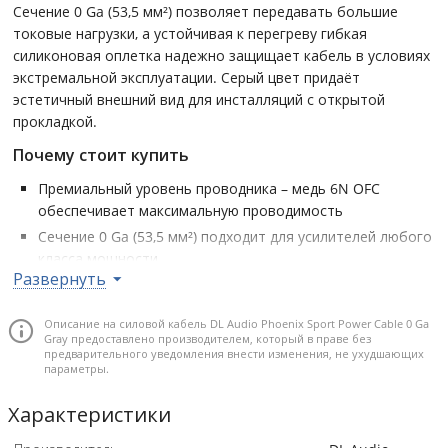
Сечение 0 Ga (53,5 мм²) позволяет передавать большие
токовые нагрузки, а устойчивая к перегреву гибкая
силиконовая оплетка надежно защищает кабель в условиях
экстремальной эксплуатации. Серый цвет придаёт
эстетичный внешний вид для инсталляций с открытой
прокладкой.
Почему стоит купить
Премиальный уровень проводника – медь 6N OFC
обеспечивает максимальную проводимость
Сечение 0 Ga (53,5 мм²) подходит для усилителей любого
класса мощности
Развернуть
Японский стандарт JISH2123 гарантирует качество
изготовления жил
Описание на силовой кабель DL Audio Phoenix Sport Power Cable 0 Ga
Гибкая силиконовая изоляция устойчива к
Gray предоставлено производителем, который в праве без
экстремальным температурам
предварительного уведомления внести изменения, не ухудшающих
параметры.
Современный серый цвет хорошо сочетается с любым
стилем инсталляции
Характеристики
Сечение проводника: 0 Ga (53.5 мм2) • Материал проводника: