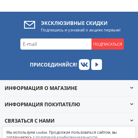
ЭКСКЛЮЗИВНЫЕ СКИДКИ
Подпишись и узнавай о акциях первым!
ПОДПИСАТЬСЯ
ПРИСОЕДИНЯЙСЯ!
ИНФОРМАЦИЯ О МАГАЗИНЕ
ИНФОРМАЦИЯ ПОКУПАТЕЛЮ
СВЯЗАТЬСЯ С НАМИ
Обратный звонок
Мы используем cookie. Продолжая пользоваться сайтом, вы
Написать в ВКонтакте
соглашаетесь с
политикой конфиденциальности
.
© 2004-2026 «УралАвтоСаунд»