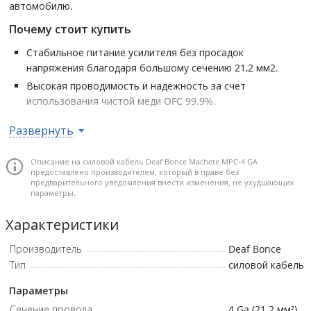
автомобилю.
Почему стоит купить
Стабильное питание усилителя без просадок
напряжения благодаря большому сечению 21,2 мм2.
Высокая проводимость и надежность за счет
использования чистой меди OFC 99.9%.
Оптимальная длина 30,5 м в упаковке позволяет
Развернуть
выполнить полную инсталляцию без дополнительных
соединений.
Описание на силовой кабель Deaf Bonce Machete MPC-4 GA
Подходит для построения мощных аудиосистем, где
предоставлено производителем, который в праве без
критична стабильность и безопасность питания.
предварительного уведомления внести изменения, не ухудшающих
параметры.
Длина кабеля: 30,5 м • Сечение: 21,2 мм2 • Состав: OFC 99.9% •
Характеристики
Тип: Силовой кабель • Количество в упаковке: 30.5 м
Производитель
Deaf Bonce
Тип
силовой кабель
Параметры
Сечение провода
4 Ga (21.2 мм²)