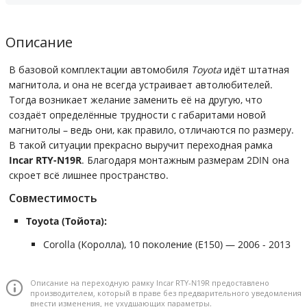
Описание
В базовой комплектации автомобиля
Toyota
идёт штатная
магнитола, и она не всегда устраивает автолюбителей.
Тогда возникает желание заменить её на другую, что
создаёт определённые трудности с габаритами новой
магнитолы – ведь они, как правило, отличаются по размеру.
В такой ситуации прекрасно выручит переходная рамка
Incar RTY-N19R
. Благодаря монтажным размерам 2DIN она
скроет всё лишнее пространство.
Совместимость
Toyota (Тойота):
Corolla (Королла), 10 поколение (E150) — 2006 - 2013
Описание на переходную рамку Incar RTY-N19R предоставлено
производителем, который в праве без предварительного уведомления
внести изменения, не ухудшающих параметры.