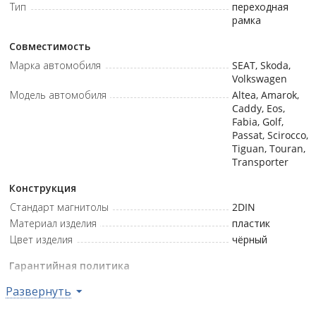
Тип
переходная
Touran (Туран)
1 поколение (1T)
— 2003 - 2015
рамка
Transporter (Транспортер),
5 поколен (T5)
— 2009 -
Совместимость
2015
Марка автомобиля
SEAT, Skoda,
Volkswagen
Модель автомобиля
Altea, Amarok,
Caddy, Eos,
Fabia, Golf,
Passat, Scirocco,
Tiguan, Touran,
Transporter
Конструкция
Стандарт магнитолы
2DIN
Материал изделия
пластик
Цвет изделия
чёрный
Гарантийная политика
Гарантия
нет
Развернуть