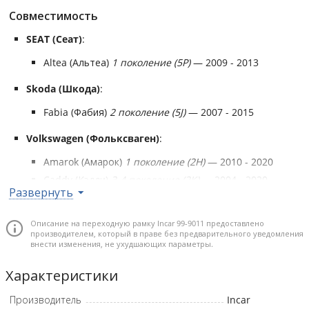
Совместимость
SEAT (Сеат)
:
Altea (Альтеа)
1 поколение (5P)
— 2009 - 2013
Skoda (Шкода)
:
Fabia (Фабия)
2 поколение (5J)
— 2007 - 2015
Volkswagen (Фольксваген)
:
Amarok (Амарок)
1 поколение (2H)
— 2010 - 2020
Caddy (Кэдди)
3-4 поколение (2K)
— 2004 - 2020
Развернуть
Eos (Эос),
1 поколение (1F)
— 2006 - 2015
Golf (Гольф),
5 поколение (1K)
— 2003 - 2009
Описание на переходную рамку Incar 99-9011 предоставлено
Golf (Гольф),
6 поколение (5K)
— 2009 - 2014
производителем, который в праве без предварительного уведомления
внести изменения, не ухудшающих параметры.
Passat (Пассат)
6-7 поколение (B6/B7)
— 2005 - 2015
Polo (Поло)
5 поколение (6R)
— 2008 - 2020
Характеристики
Scirocco (Сирокко)
3 поколение (137)
— 2008 - 2017
Производитель
Incar
Tiguan (Тигуан)
1 поколение (5N)
— 2006 - 2017