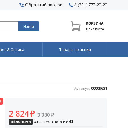
Обратный звонок
8 (351) 777-22-22
КОРЗИНА
Найти
Пока пуста
вет & Оптика
Товары по акции
Артикул:
00009631
%
2 824
₽
3 380
₽
4 платежа по
706
₽