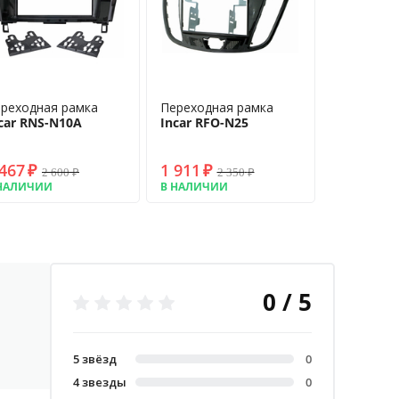
реходная рамка
Переходная рамка
car RNS-N10A
Incar RFO-N25
 467
₽
1 911
₽
2 600
₽
2 350
₽
НАЛИЧИИ
В НАЛИЧИИ
0 / 5
5 звёзд
0
4 звезды
0