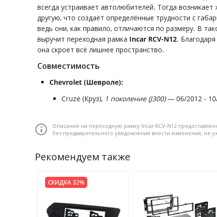
всегда устраивает автолюбителей. Тогда возникает 
другую, что создаёт определённые трудности с габа
ведь они, как правило, отличаются по размеру. В та
выручит переходная рамка
Incar RCV-N12
. Благодар
она скроет всё лишнее пространство.
Совместимость
Chevrolet (Шевроле):
Cruze (Круз),
1 поколение (J300)
— 06/2012 - 10
Описание на переходную рамку Incar RCV-N12 предоставлен
без предварительного уведомления внести изменения, не 
Рекомендуем также
СКИДКА 32%