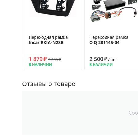
Переходная рамка
Переходная рамка
Incar RKIA-N28B
C-Q 281145-04
1 879
₽
2 500
₽
2 780
₽
/ шт.
В НАЛИЧИИ
В НАЛИЧИИ
Отзывы о товаре
Соо