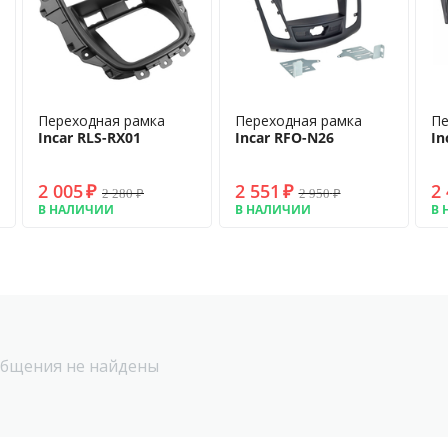
Переходная рамка
Переходная рамка
Пе
Incar RLS-RX01
Incar RFO-N26
In
2 005
₽
2 551
₽
2
2 280
₽
2 950
₽
В НАЛИЧИИ
В НАЛИЧИИ
В 
бщения не найдены