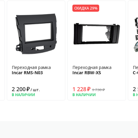
СКИДКА 29%
Переходная рамка
Переходная рамка
Пе
Incar RMS-N03
Incar RBW-X5
C-
2 200
₽
1 228
₽
2
1 730
₽
/ шт.
В НАЛИЧИИ
В НАЛИЧИИ
В 