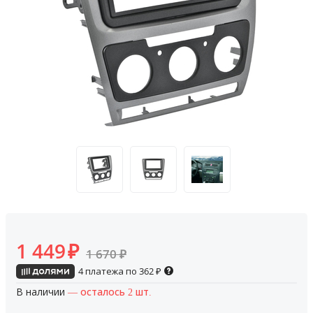
1 449
₽
1 670
₽
4 платежа по
362
₽
В наличии
— осталось 2 шт.