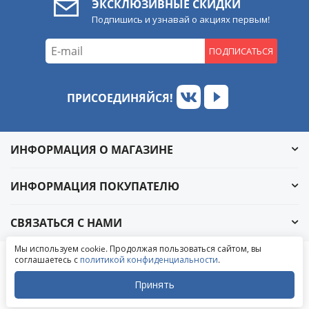
ЭКСКЛЮЗИВНЫЕ СКИДКИ
Подпишись и узнавай о акциях первым!
ПОДПИСАТЬСЯ
ПРИСОЕДИНЯЙСЯ!
ИНФОРМАЦИЯ О МАГАЗИНЕ
ИНФОРМАЦИЯ ПОКУПАТЕЛЮ
СВЯЗАТЬСЯ С НАМИ
Обратный звонок
Мы используем cookie. Продолжая пользоваться сайтом, вы
Написать в ВКонтакте
соглашаетесь с
политикой конфиденциальности
.
© 2004-2026 «УралАвтоСаунд»
Написать в MAX
Написать в WhatsApp
Принять
Написать в Telegram
Закрыть