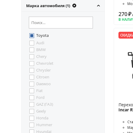
Мод
Марка автомобиля (1)
Mar
270
₽
В НАЛ
Toyota
СКИДК
Audi
BMW
Chery
Chevrolet
Chrysler
Citroen
Daewoo
Fiat
Ford
GAZ (ГАЗ)
Перехо
Incar 
Geely
Honda
Ст
Hummer
Ма
Hyundai