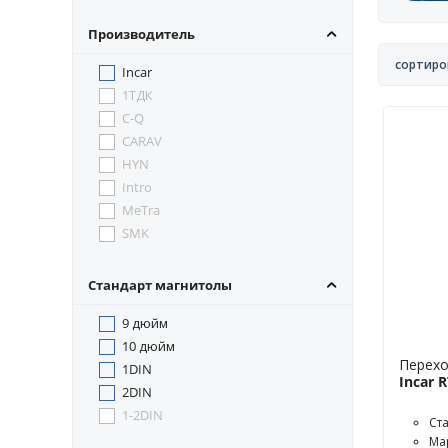
Производитель
сортиро
Incar
1ТДК
C-Q
CARAV
HYN
Intro
MeTra
SMK
Стандарт магнитолы
9 дюйм
10 дюйм
Перехо
1DIN
Incar 
2DIN
1-2DIN
Ст
Ма