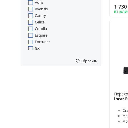
Volkswagen
Auris
1 730
Volvo
Avensis
В НАЛ
ГАЗ
Camry
УАЗ (UAZ)
Celica
универсальный
Corolla
Esquire
Fortuner
GX
GX470
Сбросить
Harrier
Highlander
Hilux
Land Cruiser
Land Cruiser Prado
Перехо
LX
Incar 
Mark II
Matrix
Ст
Noah
Ма
Platz
Мо
RX