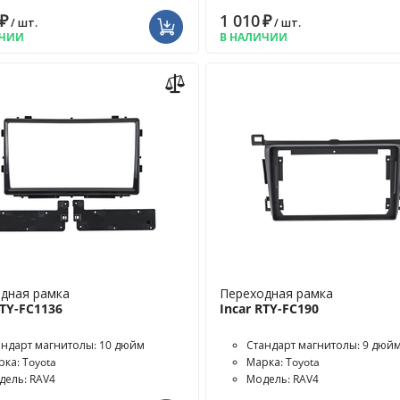
₽
1 010
₽
/ шт.
/ шт.
ИЧИИ
В НАЛИЧИИ
дная рамка
Переходная рамка
RTY-FC1136
Incar RTY-FC190
андарт магнитолы: 10 дюйм
Стандарт магнитолы: 9 дюй
рка: Toyota
Марка: Toyota
дель: RAV4
Модель: RAV4