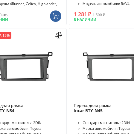
ель: 4Runner, Celica, Highlander,
Модель автомобиля: RAV4
k II, Matrix, RAV...
1 281
₽
1 500
₽
/ шт.
ИЧИИ
В НАЛИЧИИ
А 15%
дная рамка
Переходная рамка
RTY-N54
Incar RTY-N45
андарт магнитолы: 2DIN
Стандарт магнитолы: 2DIN
рка автомобиля: Toyota
Марка автомобиля: Toyota