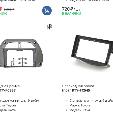
дель автомобиля: RAV4
Модель автомобиля: RAV4
₽
720
₽
1 900
₽
/ шт.
ИЧИИ
В НАЛИЧИИ
дная рамка
Переходная рамка
RTY-FC537
Incar RTY-FC545
андарт магнитолы: 9 дюйм
Стандарт магнитолы: 9 дюй
рка: Toyota
Марка: Toyota
дель: RAV4
Модель: RAV4