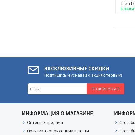
1 270
Sequoia
В НАЛ
Tundra
Vitz
Voxy
Wish
Yaris
универсальная
1-Series
106
ЭКСКЛЮЗИВНЫЕ СКИДКИ
206
Подпишись и узнавай о акциях первым!
207
3-Series
ПОДПИСАТЬСЯ
300C
306
4007
4008
ИНФОРМАЦИЯ О МАГАЗИНЕ
ИНФОР
5-Series
Оптовые продажи
Способ
6
Политика конфиденциальности
75
Способ