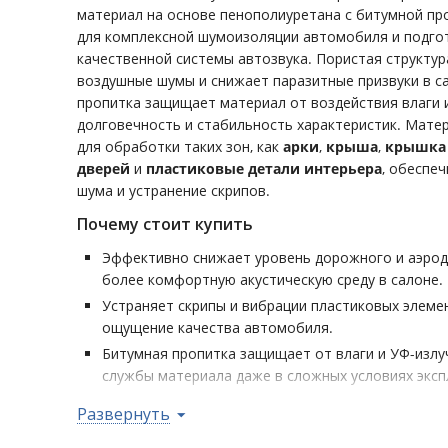
материал на основе пенополиуретана с битумной пр
для комплексной шумоизоляции автомобиля и подго
качественной системы автозвука. Пористая структу
воздушные шумы и снижает паразитные призвуки в с
пропитка защищает материал от воздействия влаги 
долговечность и стабильность характеристик. Мате
для обработки таких зон, как
арки
,
крыша
,
крышка
дверей
и
пластиковые детали интерьера
, обеспе
шума и устранение скрипов.
Почему стоит купить
Эффективно снижает уровень дорожного и аэрод
более комфортную акустическую среду в салоне.
Устраняет скрипы и вибрации пластиковых элем
ощущение качества автомобиля.
Битумная пропитка защищает от влаги и УФ-излу
службы материала даже в сложных условиях эксп
Оптимальная толщина 10 мм обеспечивает бала
Развернуть
звукопоглощающей способностью и удобством м
кузова.