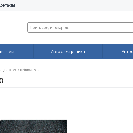
Контакты
системы
Автоэлектроника
Автос
яция
»
ACV Reinmat B10
0