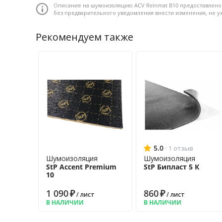
Описание на шумоизоляцию ACV Reinmat B10 предоставлено
без предварительного уведомления внести изменения, не 
Размер листа: 700 x 1000 мм • Толщина листа: 10 мм
Рекомендуем также
5.0
·
1 отзыв
Шумоизоляция
Шумоизоляция
StP Accent Premium
StP Бипласт 5 К
10
1 090
₽
860
₽
/ лист
/ лист
В НАЛИЧИИ
В НАЛИЧИИ