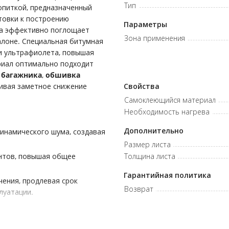
Тип
опиткой, предназначенный
товки к построению
Параметры
ра эффективно поглощает
Зона применения
алоне. Специальная битумная
и ультрафиолета, повышая
риал оптимально подходит
 багажника
,
обшивка
чивая заметное снижение
Свойства
Самоклеющийся материал
Необходимость нагрева
Дополнительно
инамического шума, создавая
Размер листа
ентов, повышая общее
Толщина листа
Гарантийная политика
чения, продлевая срок
Возврат
луатации.
нс между высокой
онтажа в различных зонах