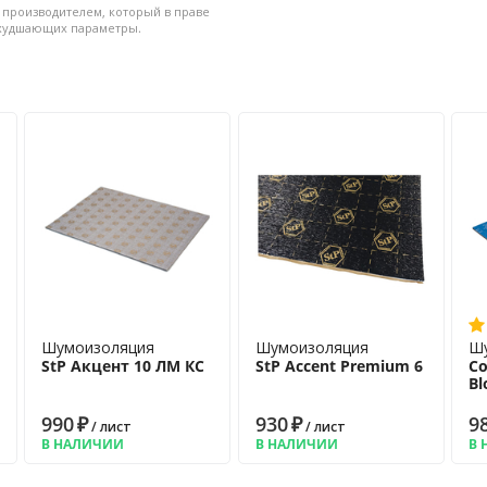
 производителем, который в праве
ухудшающих параметры.
Шумоизоляция
Шумоизоляция
Ш
StP Акцент 10 ЛМ КС
StP Accent Premium 6
C
Bl
990
₽
930
₽
9
/ лист
/ лист
В НАЛИЧИИ
В НАЛИЧИИ
В 