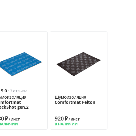
5.0
·
3 отзыва
умоизоляция
Шумоизоляция
omfortmat
Comfortmat Felton
ockShot gen.2
80
₽
920
₽
/ лист
/ лист
НАЛИЧИИ
В НАЛИЧИИ