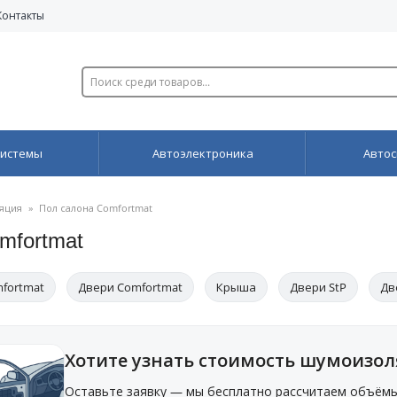
Контакты
системы
Автоэлектроника
Автос
яция
»
Пол салона Comfortmat
mfortmat
fortmat
Двери Comfortmat
Крыша
Двери StP
Дв
Хотите узнать стоимость шумоизо
Оставьте заявку — мы бесплатно рассчитаем объёмы