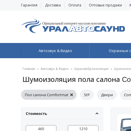
Гарантия
Доставка
Оплата
Оптовые продажи
Автозвук & Видео
Охранные 
Главная
»
Автозвук & Видео
»
Шумовиброизоляция
»
Шумоизол
Шумоизоляция пола салона Co
Пол салона Comfortmat
StP
Двери
Com
Багажник StP
Крыша StP
Арки
Стоимость