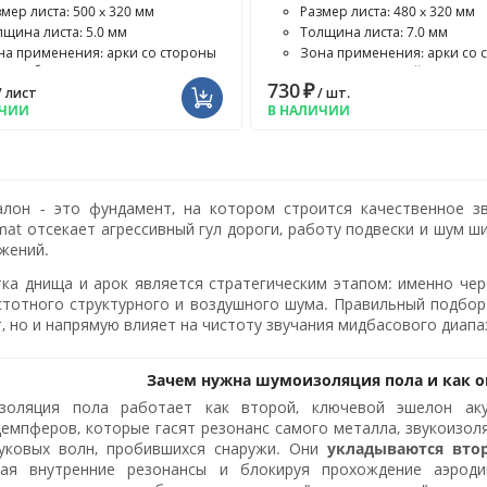
мер листа: 500 x 320 мм
Размер листа: 480 x 320 мм
лщина листа: 5.0 мм
Толщина листа: 7.0 мм
на применения: арки со стороны
Зона применения: арки со 
лона, багажник, моторн...
салона, моторный отсек с...
730
₽
/ лист
/ шт.
ИЧИИ
В НАЛИЧИИ
алон - это фундамент, на котором строится качественное 
mat отсекает агрессивный гул дороги, работу подвески и шум ш
ажений.
ка днища и арок является стратегическим этапом: именно чер
стотного структурного и воздушного шума. Правильный подбор
, но и напрямую влияет на чистоту звучания мидбасового диапа
Зачем нужна шумоизоляция пола и как он
золяция пола работает как второй, ключевой эшелон ак
емпферов, которые гасят резонанс самого металла, звукоизо
вуковых волн, пробившихся снаружи. Они
укладываются вто
чая внутренние резонансы и блокируя прохождение аэрод