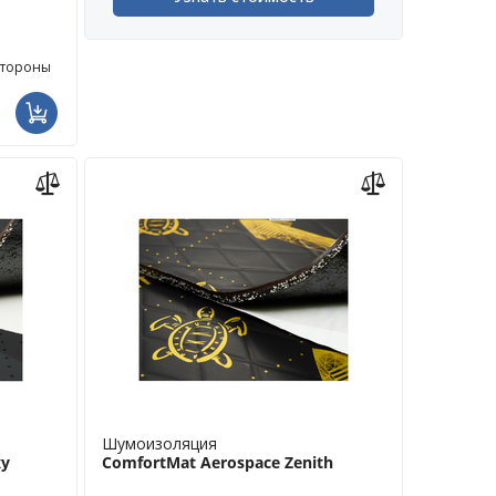
стороны
Шумоизоляция
xy
ComfortMat Aerospace Zenith