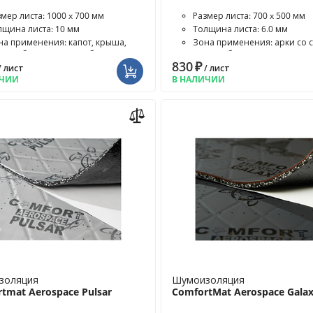
змер листа: 1000 x 700 мм
Размер листа: 700 x 500 мм
лщина листа: 10 мм
Толщина листа: 6.0 мм
на применения: капот, крыша,
Зона применения: арки со 
ышка багажника, пол бага...
салона, багажник, двери,...
830
₽
/ лист
/ лист
ИЧИИ
В НАЛИЧИИ
золяция
Шумоизоляция
tmat Aerospace Pulsar
ComfortMat Aerospace Gala