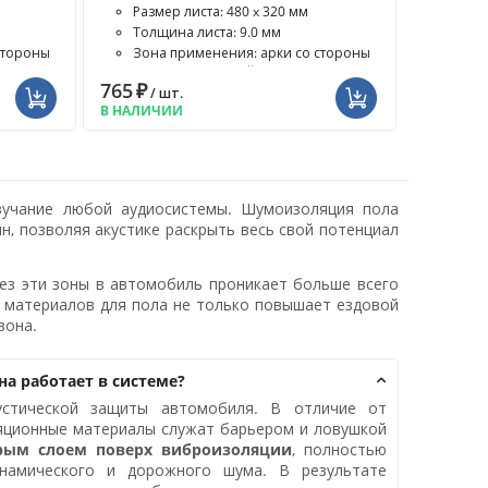
Размер листа: 480 x 320 мм
Толщина листа: 9.0 мм
стороны
Зона применения: арки со стороны
салона, моторный отсек, ...
765
₽
/ шт.
В НАЛИЧИИ
звучание любой аудиосистемы. Шумоизоляция пола
ин, позволяя акустике раскрыть весь свой потенциал
ез эти зоны в автомобиль проникает больше всего
 материалов для пола не только повышает ездовой
зона.
а работает в системе?
устической защиты автомобиля. В отличие от
ляционные материалы служат барьером и ловушкой
рым слоем поверх виброизоляции
, полностью
инамического и дорожного шума. В результате