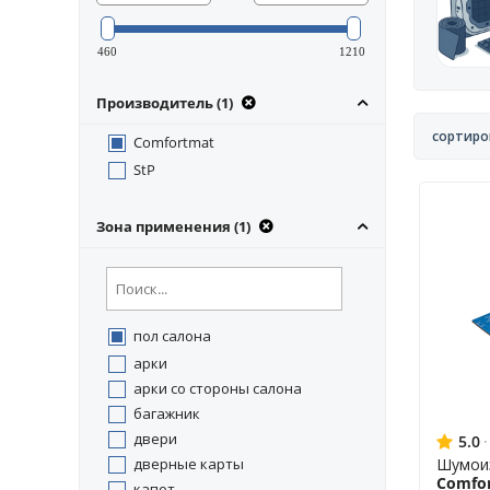
460
1210
Производитель (1)
сортиро
Comfortmat
StP
Зона применения (1)
пол салона
арки
арки со стороны салона
багажник
двери
5.0
·
дверные карты
Шумои
Comfor
капот