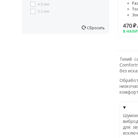
Раз
4.0 мм
То
5.2 мм
Зо
15 мм
са
470
₽
Сбросить
В НАЛ
Тихий с
Comfort
без иск
Обработ
низкоча
комфорт
Шумои
виброд
для з
исклю