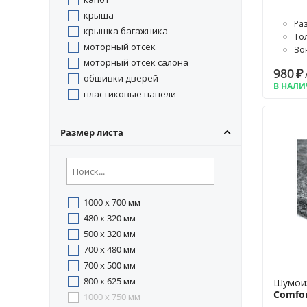
крыша
Раз
крышка багажника
То
моторный отсек
Зо
сал
моторный отсек салона
980
₽
обшивки дверей
В НАЛ
пластиковые панели
пол багажника
задние крылья
Размер листа
1000 x 700 мм
480 x 320 мм
500 x 320 мм
700 x 480 мм
700 x 500 мм
800 x 625 мм
Шумои
Comfo
1000 x 750 мм