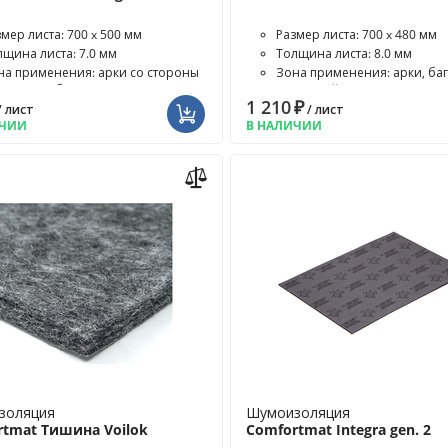
мер листа: 700 x 500 мм
Размер листа: 700 x 480 мм
лщина листа: 7.0 мм
Толщина листа: 8.0 мм
на применения: арки со стороны
Зона применения: арки, ба
она, пол багажника, п...
моторный отсек салона, п...
1 210
₽
/ лист
/ лист
ИЧИИ
В НАЛИЧИИ
золяция
Шумоизоляция
rtmat Тишина Voilok
Comfortmat Integra gen. 2