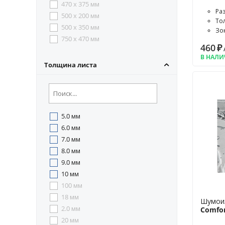
470 x 375 мм
Ра
500 x 200 мм
То
500 x 350 мм
Зо
750 x 470 мм
кр
460
₽
В НАЛ
Толщина листа
5.0 мм
6.0 мм
7.0 мм
8.0 мм
9.0 мм
10 мм
100 мм
18 мм
Шумои
2.0 мм
Comfor
20 мм