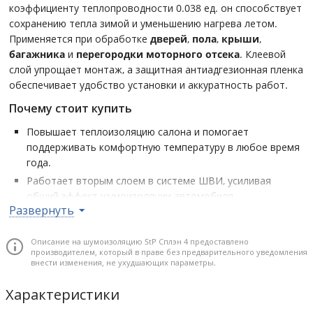
коэффициенту теплопроводности 0.038 ед. он способствует
сохранению тепла зимой и уменьшению нагрева летом.
Применяется при обработке
дверей
,
пола
,
крыши
,
багажника
и
перегородки моторного отсека
. Клеевой
слой упрощает монтаж, а защитная антиадгезионная пленка
обеспечивает удобство установки и аккуратность работ.
Почему стоит купить
Повышает теплоизоляцию салона и помогает
поддерживать комфортную температуру в любое время
года.
Работает вторым слоем в системе ШВИ, усиливая
общий эффект шумоизоляции автомобиля.
Развернуть
Инертен к воздействию влаги и перепадам температуры,
что гарантирует стабильность характеристик в
Описание на шумоизоляцию StP Сплэн 4 предоставлено
эксплуатации.
производителем, который в праве без предварительного уведомления
Удобный формат листа 1000x750 мм и готовый клеевой
внести изменения, не ухудшающих параметры.
слой позволяют быстро и аккуратно выполнить монтаж.
Характеристики
Толщина листа: 4 мм • Размер листа: 1000x750 мм • Коэффициент