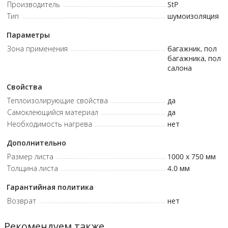
теплопроводности: 0.038 • Время кондиционирования: 12 ч •
Производитель
StP
Температура кондиционирования: 20 ± 5 °C
Тип
шумоизоляция
Параметры
Зона применения
багажник, пол
багажника, пол
салона
Свойства
Теплоизолирующие свойства
да
Самоклеющийся материал
да
Необходимость нагрева
нет
Дополнительно
Размер листа
1000 x 750 мм
Толщина листа
4.0
мм
Гарантийная политика
Возврат
нет
Рекомендуем также