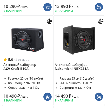
10 290
₽
13 990
₽
/ шт.
/ шт.
В НАЛИЧИИ
В НАЛИЧИИ
5.0
·
2 отзыва
Активный сабвуфер
Активный сабвуфер
ACV Craft B10A
Nakamichi NBX251A
Размер: 25 см (10 дюйм)
Размер: 25 см (10 дюйм)
RMS мощность: 200 Вт
RMS мощность: 150 Вт
Сопротивление: 4 Ом
Сопротивление: 4 Ом
10 490
₽
14 490
₽
/ шт.
/ шт.
В НАЛИЧИИ
В НАЛИЧИИ