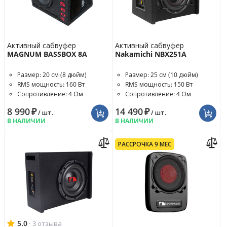
Активный сабвуфер
Активный сабвуфер
MAGNUM BASSBOX 8A
Nakamichi NBX251A
Размер: 20 см (8 дюйм)
Размер: 25 см (10 дюйм)
RMS мощность: 160 Вт
RMS мощность: 150 Вт
Сопротивление: 4 Ом
Сопротивление: 4 Ом
8 990
₽
14 490
₽
/ шт.
/ шт.
В НАЛИЧИИ
В НАЛИЧИИ
РАССРОЧКА 9 МЕС
5.0
·
3 отзыва