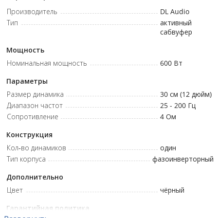
Оптимальное соотношение цены и функциональности –
Производитель
DL Audio
отличное решение за 19 990 ₽.
Тип
активный
сабвуфер
Номинальный диаметр: 300 мм • Пиковая мощность: 600 Вт •
Частотный диапазон: 25 - 200 Гц • Количество каналов: 4 •
Мощность
Номинальная выходная мощность при 4 Ом: 50 Вт x 4 • Фильтр
Номинальная мощность
600
Вт
высоких частот (High Pass): 10 - 8 000 Гц • Фильтр низких частот
(Low Pass): 50 - 250 Гц
Параметры
Размер динамика
30 см (12 дюйм)
Диапазон частот
25 - 200
Гц
Сопротивление
4
Ом
Конструкция
Кол-во динамиков
один
Тип корпуса
фазоинверторный
Дополнительно
Цвет
чёрный
Гарантийная политика