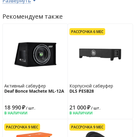
Развернуть
Возврат
14 дн.
Гарантия
24 мес.
Рекомендуем также
РАССРОЧКА 6 МЕС
Активный сабвуфер
Корпусной сабвуфер
Deaf Bonce Machete ML-12A
DLS PESB28
18 990
₽
21 000
₽
/ шт.
/ шт.
В НАЛИЧИИ
В НАЛИЧИИ
РАССРОЧКА 9 МЕС
РАССРОЧКА 9 МЕС