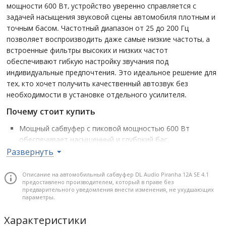
мощности 600 Вт, устройство уверенно справляется с
задачей насыщения звуковой сцены автомобиля плотным и
точным басом. Частотный диапазон от 25 до 200 Гц
позволяет воспроизводить даже самые низкие частоты, а
встроенные фильтры высоких и низких частот
обеспечивают гибкую настройку звучания под
индивидуальные предпочтения. Это идеальное решение для
тех, кто хочет получить качественный автозвук без
необходимости в установке отдельного усилителя.
Почему стоит купить
Мощный сабвуфер с пиковой мощностью 600 Вт
обеспечивает насыщенный и глубокий бас.
Развернуть
Встроенный 4-канальный усилитель позволяет
подключить до четырех динамиков, экономя место и
бюджет.
Описание на автомобильный сабвуфер DL Audio Piranha 12A SE 4.1
предоставлено производителем, который в праве без
Широкий частотный диапазон от 25 до 200 Гц
предварительного уведомления внести изменения, не ухудшающих
параметры.
гарантирует точную передачу низких частот.
Регулируемые фильтры High Pass (10–8000 Гц) и Low Pass
Характеристики
(50–250 Гц) обеспечивают гибкую настройку звука.