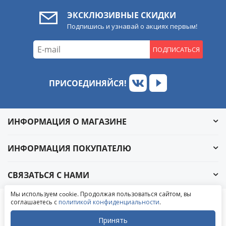
ЭКСКЛЮЗИВНЫЕ СКИДКИ
Подпишись и узнавай о акциях первым!
ПОДПИСАТЬСЯ
ПРИСОЕДИНЯЙСЯ!
ИНФОРМАЦИЯ О МАГАЗИНЕ
ИНФОРМАЦИЯ ПОКУПАТЕЛЮ
СВЯЗАТЬСЯ С НАМИ
Обратный звонок
Мы используем cookie. Продолжая пользоваться сайтом, вы
Написать в ВКонтакте
соглашаетесь с
политикой конфиденциальности
.
© 2004-2026 «УралАвтоСаунд»
Написать в MAX
Написать в WhatsApp
Принять
Написать в Telegram