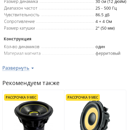
Размер динамика
30 см (12 дюйм)
Диапазон частот
25 - 500
Гц
Чувствительность
86.5
дБ
Сопротивление
4 + 4
Ом
Размер катушки
2" (50 мм)
Конструкция
Кол-во динамиков
один
Материал магнита
ферритовый
Параметры Тиля-Смолла
Развернуть
Fs, частота резонанса диффузора
29
Гц
Qts, результирующая добротность
0.46
Рекомендуем также
Qes, электрическая добротность
0.49
Qms, механическая добротность
6.1
РАССРОЧКА 9 МЕС
РАССРОЧКА 9 МЕС
Vas, эквивалентный объем
50
л
Xmax, линейный ход
22.5
мм
Установочные размеры
Монтажная глубина
172
мм