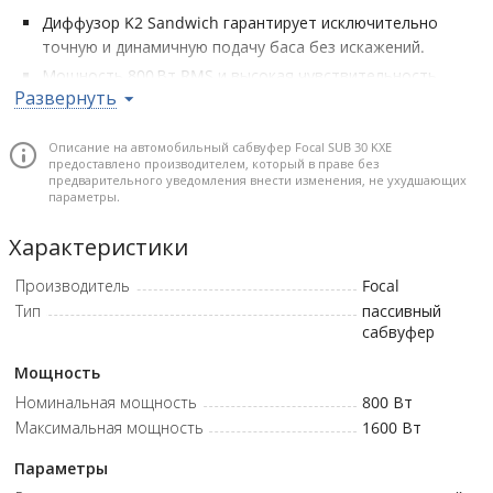
Диффузор K2 Sandwich гарантирует исключительно
точную и динамичную подачу баса без искажений.
Мощность 800 Вт RMS и высокая чувствительность
Развернуть
позволяют использовать сабвуфер в мощных
инсталляциях без потери качества.
Описание на автомобильный сабвуфер Focal SUB 30 KXE
Двойная звуковая катушка 4+4 Ом даёт гибкость
предоставлено производителем, который в праве без
подключения под любые схемы усиления.
предварительного уведомления внести изменения, не ухудшающих
параметры.
Максимальный линейный ход 22,5 мм обеспечивает
глубокую и мощную отдачу даже на высокой громкости.
Характеристики
Инновационный жёсткий немагнитный аудиокаркас и
«кнопочная» клеммная колодка облегчают монтаж и
Производитель
Focal
улучшают стабильность конструкции.
Тип
пассивный
сабвуфер
Мощность
Номинальная мощность
800
Вт
Максимальная мощность
1600
Вт
Параметры