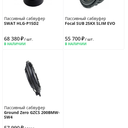
Монтажный диаметр
318
мм
Дополнительно
Пассивный сабвуфер
Пассивный сабвуфер
Цвет
черный, желтый
SWAT HLG-P15D2
Focal SUB 25KX SLIM EVO
Гарантийная политика
Возврат
14 дн.
68 380
₽
55 700
₽
/ шт.
/ шт.
Гарантия
12 мес.
В НАЛИЧИИ
В НАЛИЧИИ
Пассивный сабвуфер
Ground Zero GZCS 200BMW-
SW4
57 990
₽