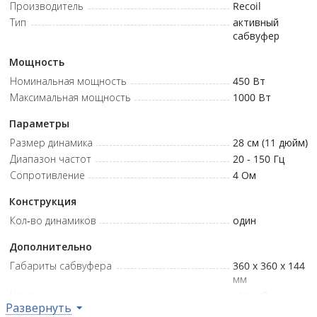
Производитель
Recoil
Выносной пульт управления позволяет адаптировать
Тип
активный
звук под любые условия и жанры без выхода из авто.
сабвуфер
Легкий демонтаж конструкции обеспечивает доступ к
запаске без инструментов и сложных действий.
Мощность
Номинальная мощность
450
Вт
Модель: RST11 • Диаметр: 11" (280 мм) • Усилитель: Class D •
Максимальная мощность
1000
Вт
Мощность (RMS): 200W • Тип динамика: Feather-light fiberglass
IMPP • Подвес: Rubber surround • Регулировки: Crossover, Gain,
Параметры
Phase, Bass Boost 12dB • Защита: OTP, OCP • Установка: Plug and
Размер динамика
28 см (11 дюйм)
Play
Диапазон частот
20 - 150
Гц
Сопротивление
4
Ом
Конструкция
Кол-во динамиков
один
Дополнительно
Габариты сабвуфера
360 x 360 x 144
мм
Цвет
чёрный
Развернуть