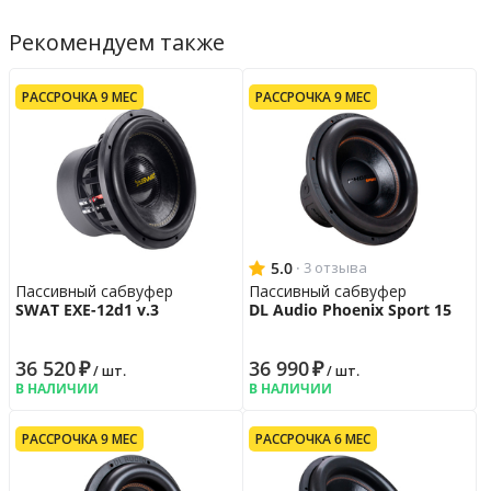
Гарантийная политика
Возврат
14 дн.
Рекомендуем также
Гарантия
12 мес.
РАССРОЧКА 9 МЕС
РАССРОЧКА 9 МЕС
5.0
·
3 отзыва
Пассивный сабвуфер
Пассивный сабвуфер
SWAT EXE-12d1 v.3
DL Audio Phoenix Sport 15
36 520
₽
36 990
₽
/ шт.
/ шт.
В НАЛИЧИИ
В НАЛИЧИИ
РАССРОЧКА 9 МЕС
РАССРОЧКА 6 МЕС