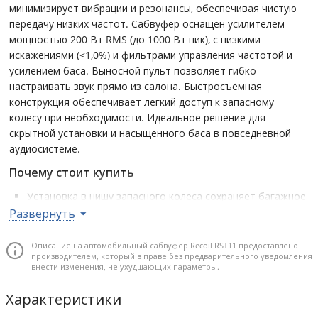
минимизирует вибрации и резонансы, обеспечивая чистую
передачу низких частот. Сабвуфер оснащён усилителем
мощностью 200 Вт RMS (до 1000 Вт пик), с низкими
искажениями (<1,0%) и фильтрами управления частотой и
усилением баса. Выносной пульт позволяет гибко
настраивать звук прямо из салона. Быстросъёмная
конструкция обеспечивает легкий доступ к запасному
колесу при необходимости. Идеальное решение для
скрытной установки и насыщенного баса в повседневной
аудиосистеме.
Почему стоит купить
Установка в нишу запасного колеса сохраняет багажное
пространство автомобиля.
Развернуть
Алюминиевый корпус исключает паразитные шумы и
обеспечивает стабильную работу даже при высокой
Описание на автомобильный сабвуфер Recoil RST11 предоставлено
производителем, который в праве без предварительного уведомления
громкости.
внести изменения, не ухудшающих параметры.
Встроенный усилитель класса D с высокой
эффективностью — готовое решение без
Характеристики
необходимости в внешней компонентной базе.