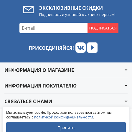
ЭКСКЛЮЗИВНЫЕ СКИДКИ
Подпишись и узнавай о акциях первым!
ПОДПИСАТЬСЯ
ПРИСОЕДИНЯЙСЯ!
ИНФОРМАЦИЯ О МАГАЗИНЕ
ИНФОРМАЦИЯ ПОКУПАТЕЛЮ
СВЯЗАТЬСЯ С НАМИ
Обратный звонок
Мы используем cookie. Продолжая пользоваться сайтом, вы
Написать в ВКонтакте
соглашаетесь с
политикой конфиденциальности
.
© 2004-2026 «УралАвтоСаунд»
Написать в MAX
Написать в WhatsApp
Принять
Написать в Telegram