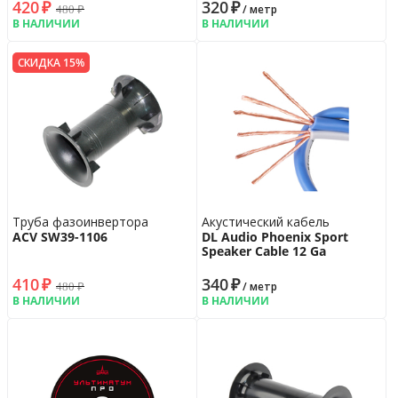
420
₽
320
₽
480
₽
/ метр
В НАЛИЧИИ
В НАЛИЧИИ
СКИДКА 15%
Труба фазоинвертора
Акустический кабель
ACV SW39-1106
DL Audio Phoenix Sport
Speaker Cable 12 Ga
410
₽
340
₽
480
₽
/ метр
В НАЛИЧИИ
В НАЛИЧИИ