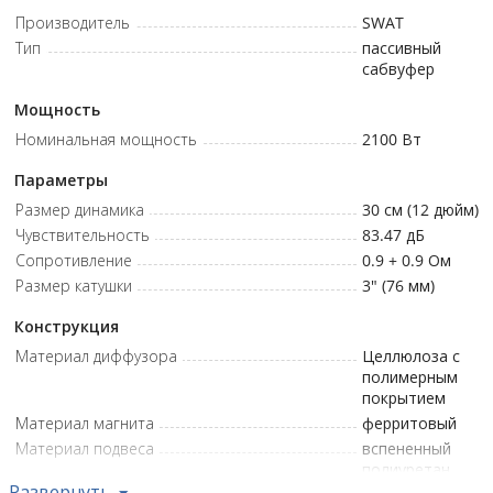
Надёжные материалы: целлюлозный диффузор с
Производитель
SWAT
полимерным покрытием и подвес из вспененного
Тип
пассивный
полиуретана — оптимальное сочетание прочности и
сабвуфер
качества звучания.
Мощность
Размер: 12 (30) • Мощность: 2100 Вт • Номинальное
Номинальная мощность
2100
Вт
сопротивление: 0,9х0,9 Ом • Материал диффузора: Целлюлоза с
полимерным покрытием • Материал подвеса: Вспененный
Параметры
полиуретан • Материал магнита: Феррит • Звуковая катушка: 3
Размер динамика
30 см (12 дюйм)
(7,62) дюймы/см • Fs: 27,70 Hz • Qts: 0,70 • Vas: 61,52 L •
Чувствительность
83.47
дБ
Чувствительность (1W/1m): 83,47 dB • ФИ: 80 л/30 Гц •
Сопротивление
0.9 + 0.9
Ом
Монтажный диаметр: 308 мм • Монтажная глубина: 195,5 мм
Размер катушки
3" (76 мм)
Конструкция
Материал диффузора
Целлюлоза с
полимерным
покрытием
Материал магнита
ферритовый
Материал подвеса
вспененный
полиуретан
Развернуть