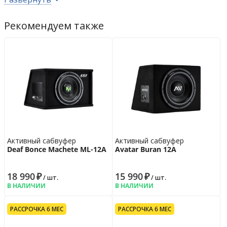
Параметры Тиля-Смолла
Fs, частота резонанса диффузора
27.7
Гц
Рекомендуем также
Qts, результирующая добротность
0.70
Vas, эквивалентный объем
61.52
л
Установочные размеры
Монтажная глубина
195.5
мм
Монтажный диаметр
308
мм
Дополнительно
Цвет
чёрный
Гарантийная политика
Активный сабвуфер
Активный сабвуфер
Deaf Bonce Machete ML-12A
Avatar Buran 12A
Возврат
14 дн.
Гарантия
12 мес.
18 990
₽
15 990
₽
/ шт.
/ шт.
В НАЛИЧИИ
В НАЛИЧИИ
РАССРОЧКА 6 МЕС
РАССРОЧКА 6 МЕС