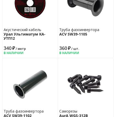
Акустический кабель
Труба фазоинвертора
Урал Ультиматум КА-
ACV SW39-1105
УTП12
340
₽
360
₽
/ метр
/ шт.
В НАЛИЧИИ
В НАЛИЧИИ
Труба фазоинвертора
Саморезы
ACV SW39-1102
AurA WGS-312B