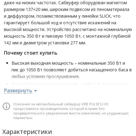
даже на низких частотах. Сабвуфер оборудован магнитом
размером 137×20 мм, широким подвесом из пеноматериала
и диффузором, позаимствованным у линейки SLICK, что
гарантирует большой ход и отсутствие искажений на
высокой мощности. Устройство рассчитано на номинальную
мощность 350 Вт и пиковую 1050 Вт, с монтажной глубиной
142 мм и диаметром установки 277 мм.
Почему стоит купить
Высокая выходная мощность – номинальные 350 Вт и
пик до 1050 Вт позволяют добиться насыщенного баса в
любых условиях прослушивания.
Точная передача низких частот – рабочий диапазон от
Развернуть
25 Гц даёт глубокий отклик, особенно актуален для R&B
и hip-hop.
Описание на автомобильный сабвуфер VIBE PULSE12-V0
Большой ход диффузора – технология широкого подвеса
предоставлено производителем, который в праве без
из пены обеспечивает мощный, но контролируемый
предварительного уведомления внести изменения, не ухудшающих
параметры.
отклик без искажений.
Гибкость установки – оптимальные размеры для
Характеристики
встраивания в пользовательские корпуса, включая 142