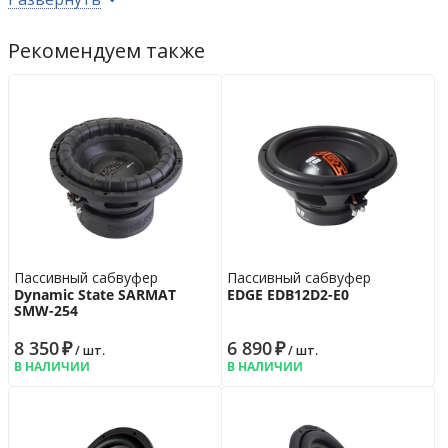
Vas, эквивалентный объем
42.568
л
BL, коэффициент магнитной индукции
12.226
Тм
Рекомендуем также
Re, cопротивление постоянному току
3.2
Ом
Установочные размеры
Монтажная глубина
142
мм
Монтажный диаметр
277
мм
Дополнительно
Цвет
чёрный
Гарантийная политика
Возврат
14 дн.
Пассивный сабвуфер
Пассивный сабвуфер
Dynamic State SARMAT
EDGE EDB12D2-E0
Гарантия
12 мес.
SMW-254
8 350
₽
6 890
₽
/ шт.
/ шт.
В НАЛИЧИИ
В НАЛИЧИИ