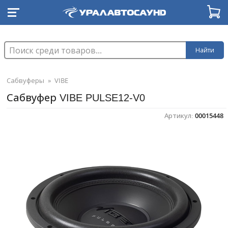
Найти
Сабвуферы
»
VIBE
Сабвуфер VIBE PULSE12-V0
Артикул:
00015448