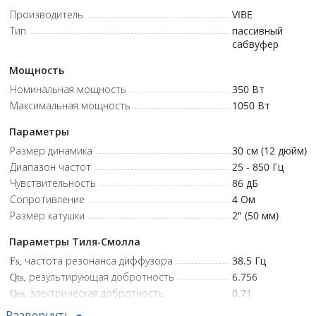
мм монтажной глубины.
Производитель
VIBE
Чувствительность 86 дБ – эффективное преобразование
Тип
пассивный
мощности в звуковое давление без потерь в качестве.
сабвуфер
Номинальное сопротивление: 4 Ом • Диапазон
Мощность
воспроизводимых частот: 25 Гц - 850 Гц • Магнит: 137 мм x 20 мм
Номинальная мощность
350
Вт
• Монтажная глубина: 142 мм • Монтажный диаметр: 277 мм •
Максимальная мощность
1050
Вт
Номинальная мощность (RMS): 350 Вт • Пиковая мощность (MAX
RMS): 1050 Вт • Размер динамика: 12" • Тип: Сабвуфер без
Параметры
корпуса • Чувствительность: 86 дБ
Размер динамика
30 см (12 дюйм)
Диапазон частот
25 - 850
Гц
Чувствительность
86
дБ
Сопротивление
4
Ом
Размер катушки
2" (50 мм)
Параметры Тиля-Смолла
Fs, частота резонанса диффузора
38.5
Гц
Qts, результирующая добротность
6.756
Qes, электрическая добротность
0.71
Qms, механическая добротность
0.643
Развернуть