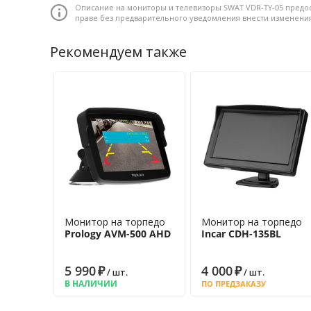
Описание на мониторы и телевизоры SWAT VDR-TY-05 предо
расширяя возможности применения
праве без предварительного уведомления внести изменени
Автоматическое включение экрана при подаче си
повышает удобство использования
Рекомендуем также
Способ установки: с заменой штатного зеркала • Монито
экрана: 800 x 480 px (16:9) • Яркость: 480 кд/м2 • Контрас
Комплектация
Зеркало с встроенным монитором Swat VDR-TY-0
Кабель для подключения
Кронштейн крепления к стеклу
Гарантийный талон
Инструкция пользователя
Монитор на торпедо
Монитор на торпедо
Prology AVM-500 AHD
Incar CDH-135BL
5 990
₽
4 000
₽
/ шт.
/ шт.
В НАЛИЧИИ
ПО ПРЕДЗАКАЗУ