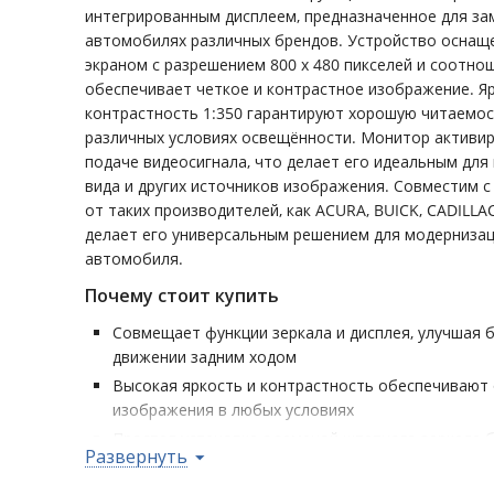
интегрированным дисплеем, предназначенное для за
автомобилях различных брендов. Устройство оснащ
экраном с разрешением 800 x 480 пикселей и соотнош
обеспечивает четкое и контрастное изображение. Яр
контрастность 1:350 гарантируют хорошую читаемо
различных условиях освещённости. Монитор активир
подаче видеосигнала, что делает его идеальным для
вида и других источников изображения. Совместим 
от таких производителей, как ACURA, BUICK, CADILLA
делает его универсальным решением для модерниза
автомобиля.
Почему стоит купить
Совмещает функции зеркала и дисплея, улучшая 
движении задним ходом
Высокая яркость и контрастность обеспечивают
изображения в любых условиях
Простая установка с заменой штатного зеркала 
Развернуть
интерьера
Совместим с большим количеством моделей авт