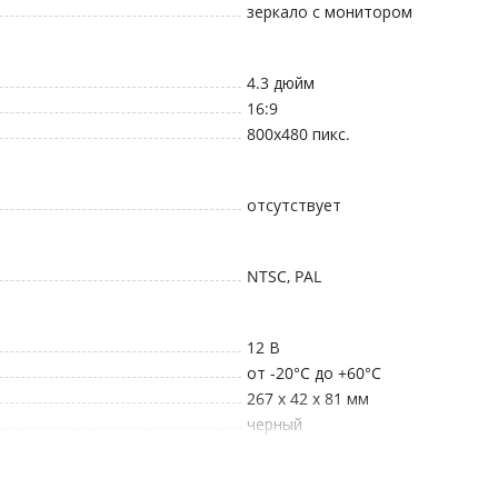
зеркало с монитором
4.3
дюйм
16:9
800x480
пикс.
отсутствует
NTSC, PAL
12
В
от -20°C до +60°C
267 x 42 x 81
мм
черный
14 дн.