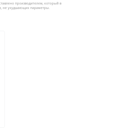
ставлено производителем, который в
Гарантия
я, не ухудшающих параметры.
гнала экономит время и
р: 4,3" TFT LCD • Разрешение
тность: 1:350
5