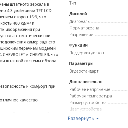
Тип
мены штатного зеркала в
ено 4,3-дюймовым TFT LCD
Дисплей
ением сторон 16:9, что
Диагональ
кость 480 кд/м² и
Формат экрана
сть изображения при
Разрешение
уется автоматически при
 подключения камер заднего
Функции
с широким перечнем моделей
Поддержка дисков
C, CHEVROLET и CHRYSLER, что
ции штатной системы обзора
Параметры
Видеостандарт
Дополнительно
безопасность и комфорт при
Рабочее напряжение
Рабочая температура
 отличное качество
Размер устройства
Цвет устройства
без необходимости доработки
Развернуть
Гарантийная политика
омобилей, значительно
Возврат