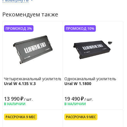
Выносной регулятор уровня
да
Рабочее напряжение
8 - 16
В
Рекомендуем также
Цвет усилителя
оранжевый
Габариты усилителя
350 x 228 x 55
мм
мм
ПРОМОКОД 3%
ПРОМОКОД 10%
Гарантийная политика
Возврат
14 дн.
Гарантия
24 мес.
Четырехканальный усилитель
Одноканальный усилитель
Ural W 4.135 V.3
Ural W 1.1800
13 990
₽
19 490
₽
/ шт.
/ шт.
В НАЛИЧИИ
В НАЛИЧИИ
РАССРОЧКА 9 МЕС
РАССРОЧКА 9 МЕС