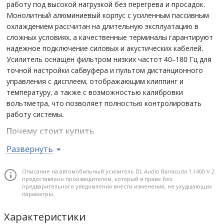
работу под высокой нагрузкой без перегрева и просадок.
Монолитный алюминиевый корпус с усиленным пассивным
охлаждением рассчитан на длительную эксплуатацию в
сложных условиях, а качественные терминалы гарантируют
надежное подключение силовых и акустических кабелей.
Усилитель оснащён фильтром низких частот 40–180 Гц для
точной настройки сабвуфера и пультом дистанционного
управления с дисплеем, отображающим клиппинг и
температуру, а также с возможностью калибровки
вольтметра, что позволяет полностью контролировать
работу системы.
Почему стоит купить
Обеспечивает уверенное и контролируемое питание
Развернуть
мощного сабвуфера благодаря реальной выходной
мощности до 1400 Вт при 1 Ом, что позволяет получить
Описание на автомобильный усилитель DL Audio Barracuda 1.1400 V.2
предоставлено производителем, который в праве без
глубокий и плотный бас без искажений.
предварительного уведомления внести изменения, не ухудшающих
Надежная D-класс схемотехника и монолитный
параметры.
алюминиевый корпус с усиленным пассивным
Характеристики
охлаждением гарантируют стабильную работу