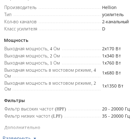
широкополосный D класс • Дистанционное управление
Производитель
Hellion
уровнем: в комплекте • ДxШxВ: 190x84x36 мм
Тип
усилитель
Кол-во каналов
2-канальный
Комплектация
Класс усилителя
D
Усилитель
Мощность
Руководство эксплуатации
Выходная мощность, 4 Ом
2x170
Вт
Регулятор баса
Выходная мощность, 2 Ом
1x340
Вт
Выходная мощность, 1 Ом
1x760
Вт
Выходная мощность в мостовом режиме, 4
1x680
Вт
Ом
Выходная мощность в мостовом режиме, 2
1x1350
Вт
Ом
Фильтры
Фильтр высоких частот (HPF)
20 - 20000
Гц
Фильтр низких частот (LPF)
35 - 20000
Гц
Дополнительно
Выносной регулятор уровня
да
Развернуть