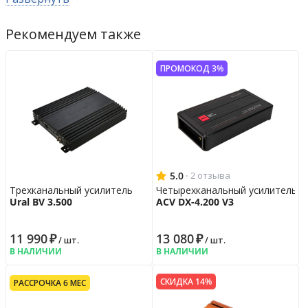
Цвет усилителя
чёрный
Габариты усилителя
190 x 84 x 36
мм
Рекомендуем также
Гарантийная политика
Возврат
14 дн.
ПРОМОКОД 3%
Гарантия
12 мес.
5.0
·
2 отзыва
Трехканальный усилитель
Четырехканальный усилитель
Ural BV 3.500
ACV DX-4.200 V3
11 990
₽
13 080
₽
/ шт.
/ шт.
В НАЛИЧИИ
В НАЛИЧИИ
СКИДКА 14%
РАССРОЧКА 6 МЕС