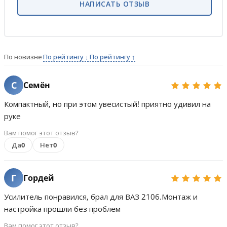
НАПИСАТЬ ОТЗЫВ
По новизне
По рейтингу ↓
По рейтингу ↑
С
Семён
Компактный, но при этом увесистый! приятно удивил на
руке
Вам помог этот отзыв?
Да
0
Нет
0
Г
Гордей
Усилитель понравился, брал для ВАЗ 2106.Монтаж и
настройка прошли без проблем
Вам помог этот отзыв?