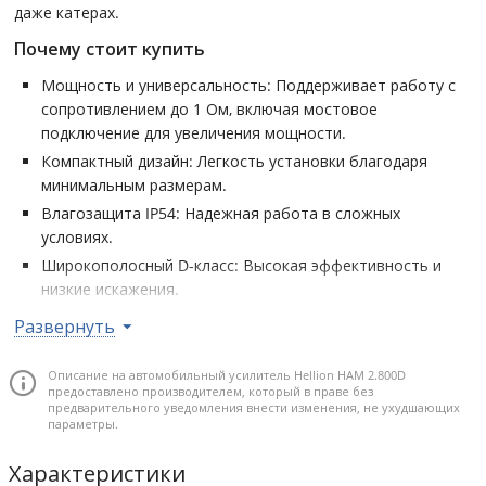
даже катерах.
Почему стоит купить
Мощность и универсальность: Поддерживает работу с
сопротивлением до 1 Ом, включая мостовое
подключение для увеличения мощности.
Компактный дизайн: Легкость установки благодаря
минимальным размерам.
Влагозащита IP54: Надежная работа в сложных
условиях.
Широкополосный D-класс: Высокая эффективность и
низкие искажения.
Удобство управления: Дистанционный регулятор уровня
Развернуть
входит в комплект.
Описание на автомобильный усилитель Hellion HAM 2.800D
Количество каналов усилителя: 2 • Выходная мощность RMS:
предоставлено производителем, который в праве без
2х170Вт/4 Ом, 1х340Вт/2 Ом, 1х760Вт/1 Ом • Выходная мощность
предварительного уведомления внести изменения, не ухудшающих
параметры.
RMS мостом: 1х680Вт/4 Ом, 1х1350Вт/2 Ом • Входы высокого
уровня: 2 • Фильтр ВЧ: 20 – 20000 Гц, 12 дБ/окт. • Фильтр НЧ: 35 –
Характеристики
20000 Гц, 12 дБ/окт. • Класс встроенного усилителя: