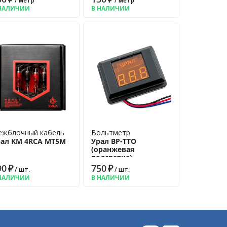
/ метр
/ метр
НАЛИЧИИ
В НАЛИЧИИ
жблочный кабель
Вольтметр
рал КМ 4RCA МТ5М
Урал ВР-ТТО
(оранжевая
подсветка)
90
₽
750
₽
/ шт.
/ шт.
НАЛИЧИИ
В НАЛИЧИИ