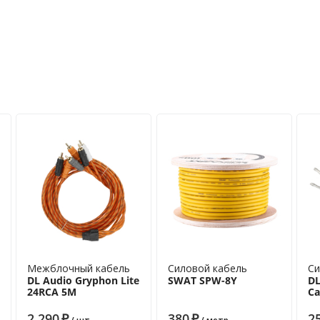
Межблочный кабель
Силовой кабель
Си
DL Audio Gryphon Lite
SWAT SPW-8Y
DL
24RCA 5M
Ca
2 290
₽
380
₽
2