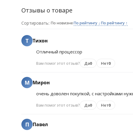
Отзывы о товаре
Сортировать:
По новизне
По рейтингу ↓
По рейтингу ↑
Т
Тихон
Отличный процессор
Вам помог этот отзыв?
Да
0
Нет
0
М
Мирон
очень доволен покупкой, с настройками нуж
Вам помог этот отзыв?
Да
0
Нет
0
П
Павел