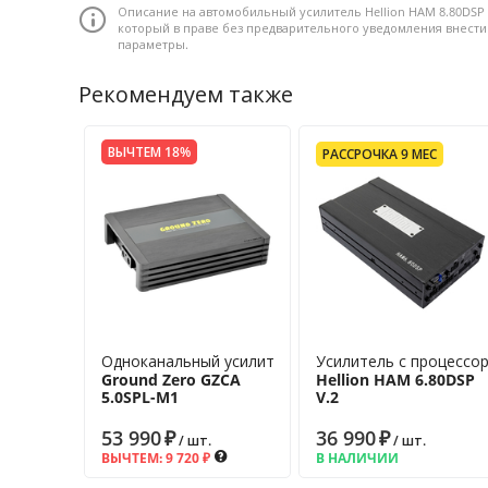
Описание на автомобильный усилитель Hellion HAM 8.80DSP
мощность RMS: 8х60Вт/4Ом, 8х110Вт/2Ом • Входы высокого
который в праве без предварительного уведомления внест
Logic CS47048C, 32 бит + Asahi Kasei AK4619 24 бит • Вхо
параметры.
1 по 6 - 14В, 7 и 8 - 28В • Цифровые, независимые входы:
Bluetooth-аудио модуль: 5.0, HD-audio,HI-RES audio • 
Рекомендуем также
вход: RCA, 2 канала • Класс встроенного усилителя: ши
ВЫЧТЕМ 18%
РАССРОЧКА 9 МЕС
Одноканальный усилитель
Усилитель с процессо
Ground Zero GZCA
Hellion HAM 6.80DSP
5.0SPL-M1
V.2
53 990
₽
36 990
₽
/ шт.
/ шт.
ВЫЧТЕМ:
9 720
₽
В НАЛИЧИИ