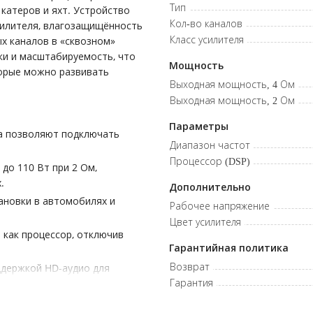
Тип
 катеров и яхт. Устройство
Кол-во каналов
силителя, влагозащищённость
Класс усилителя
х каналов в «сквозном»
ки и масштабируемость, что
Мощность
торые можно развивать
Выходная мощность, 4 Ом
Выходная мощность, 2 Ом
Параметры
ра позволяют подключать
Диапазон частот
Процессор (DSP)
до 110 Вт при 2 Ом,
.
Дополнительно
ановки в автомобилях и
Рабочее напряжение
Цвет усилителя
как процессор, отключив
Гарантийная политика
Возврат
оддержкой HD-аудио для
Гарантия
ов усилителя: 8 • Выходная