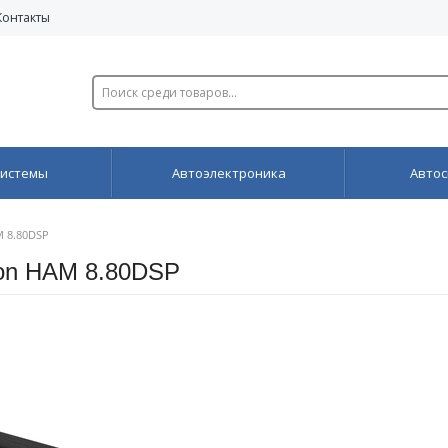
Контакты
системы
Автоэлектроника
Автос
M 8.80DSP
ion HAM 8.80DSP