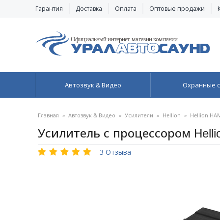
Гарантия
Доставка
Оплата
Оптовые продажи
Автозвук & Видео
Охранные 
Главная
»
Автозвук & Видео
»
Усилители
»
Hellion
»
Hellion HA
Усилитель с процессором Hell
3 Отзыва