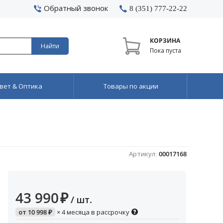
Обратный звонок
8 (351) 777-22-22
КОРЗИНА
Найти
Пока пуста
вет & Оптика
Товары по акции
Артикул:
00017168
43 990
₽
/ шт.
от
10 998
₽
× 4 месяца в рассрочку