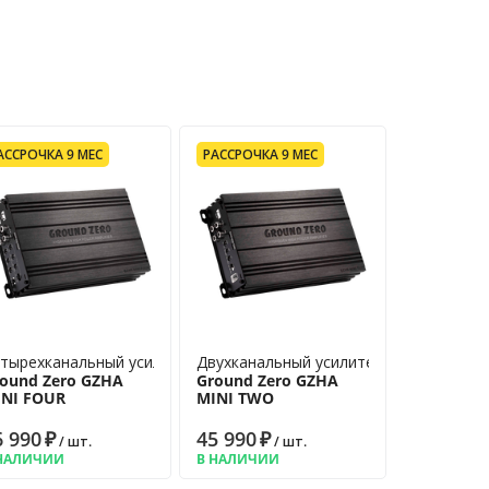
АССРОЧКА 9 МЕС
РАССРОЧКА 9 МЕС
тырехканальный усилитель
Двухканальный усилитель
ound Zero GZHA
Ground Zero GZHA
INI FOUR
MINI TWO
6 990
₽
45 990
₽
/ шт.
/ шт.
НАЛИЧИИ
В НАЛИЧИИ