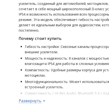
усилитель, созданный для автомобилей, мотоциклов,
сочетает в себе мощный широкополосный D-класс у
IP54 и возможность использования всех процессорны
режиме. Эта модель обеспечивает гибкость настрой
делает её идеальным выбором для аудиосистем, ко
постепенно.
Почему стоит купить
Гибкость настройки: Сквозные каналы процессо
внешние усилители.
Мощность и надежность: 8 каналов с мощностью 
влагозащита IP54 для работы в сложных условиях
Компактность: Удобные размеры корпуса для уст
мотоциклах.
Многофункциональность: Может использоваться 
встроенный усилитель.
Совместимость с Hi-Res Audio: Bluetooth 5.0 с п
качественного беспроводного воспроизведения.
Развернуть
Количество каналов процессора: 10 • Количество канал