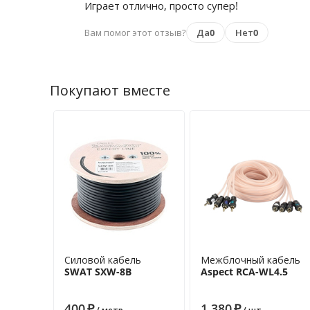
Играет отлично, просто супер!
Вам помог этот отзыв?
Да
0
Нет
0
Покупают вместе
Силовой кабель
Межблочный кабель
SWAT SXW-8B
Aspect RCA-WL4.5
400
₽
1 380
₽