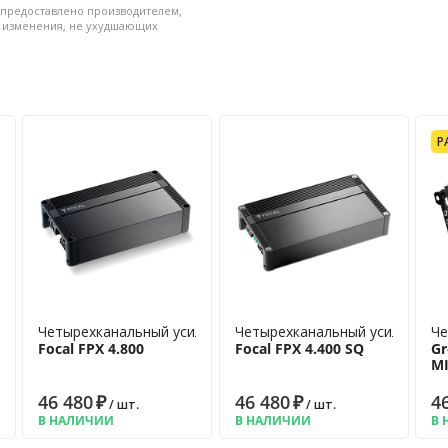
 предоставлено производителем,
 уровня: 8 • Процессор: Cirrus
и изменения, не ухудшающих
дное напряжение для входов ВУ: с
 оптический TosLink, USB-audio •
Дополнительный независимый
рокополосный D класс TPA3116
Р
ром
Четырехканальный усилитель
Четырехканальный усилитель
Че
Focal FPX 4.800
Focal FPX 4.400 SQ
Gr
M
46 480
₽
46 480
₽
4
/ шт.
/ шт.
В НАЛИЧИИ
В НАЛИЧИИ
В 