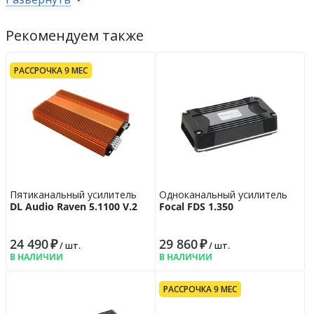
Параметры
Рекомендуем также
Диапазон частот
10 - 20000
Гц
Выходная чувствительности (Gain)
7 - 0.4
В
Отношение сигнал/шум
95
дБ
РАССРОЧКА 9 МЕС
Дополнительно
Рабочее напряжение
9 - 16
В
Цвет усилителя
чёрный
Габариты усилителя
363 x 199 х 66
мм
Гарантийная политика
Пятиканальный усилитель
Одноканальный усилитель
Возврат
14 дн.
DL Audio Raven 5.1100 V.2
Focal FDS 1.350
Гарантия
12 мес.
24 490
₽
29 860
₽
/ шт.
/ шт.
В НАЛИЧИИ
В НАЛИЧИИ
РАССРОЧКА 9 МЕС