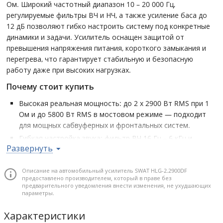
Ом. Широкий частотный диапазон 10 – 20 000 Гц,
регулируемые фильтры ВЧ и НЧ, а также усиление баса до
12 дБ позволяют гибко настроить систему под конкретные
динамики и задачи. Усилитель оснащен защитой от
превышения напряжения питания, короткого замыкания и
перегрева, что гарантирует стабильную и безопасную
работу даже при высоких нагрузках.
Почему стоит купить
Высокая реальная мощность: до 2 x 2900 Вт RMS при 1
Ом и до 5800 Вт RMS в мостовом режиме — подходит
для мощных сабвуферных и фронтальных систем.
Гибкая настройка звука: фильтр ВЧ 16 Гц – 6 кГц и
Развернуть
фильтр НЧ 60 Гц – 20 кГц (12 дБ/окт) обеспечивают
точную конфигурацию системы.
Описание на автомобильный усилитель SWAT HLG-2.2900DF
Регулируемая входная чувствительность 0,4 – 7 В —
предоставлено производителем, который в праве без
совместимость с различными головными устройствами.
предварительного уведомления внести изменения, не ухудшающих
параметры.
Функция усиления баса 0 – 12 дБ позволяет подчеркнуть
низкие частоты без внешних процессоров.
Характеристики
Комплексная защита от перенапряжения, короткого