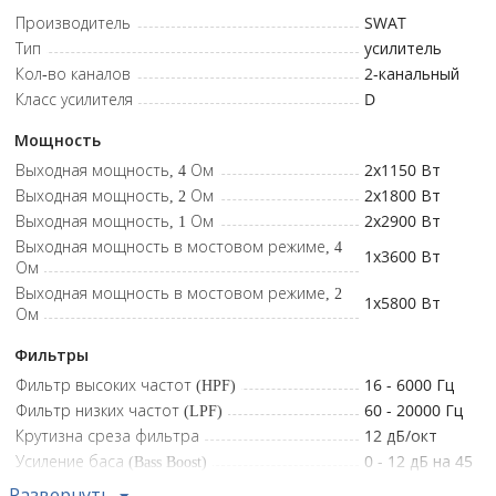
замыкания и перегрева — стабильная работа и
Производитель
SWAT
сохранность оборудования.
Тип
усилитель
Кол-во каналов
2-канальный
Фильтр ВЧ: 16 Гц 6 кГц (12 дБ/окт) • Фильтр НЧ: 60 Гц 20 кГц (12
Класс усилителя
D
дБ/окт) • Мощность RMS (4 Ом): 2 x 1150Вт • Мощность RMS (2
Ом): 2 х 1800 Вт • Мощность RMS (1 Ом): 2 х 2900 Вт • Мощность
Мощность
RMS (4 Ом мост): 1 x 3600 Вт • Мощность RMS (2 Ом мост): 1 x 5800
Выходная мощность, 4 Ом
2x1150
Вт
Вт • Частотный диапазон: 10 - 20 000 Гц • Входная
Выходная мощность, 2 Ом
2x1800
Вт
чувствительность: 0,4 - 7 В • Усиление баса: 0 - 12 дБ •
Выходная мощность, 1 Ом
2x2900
Вт
Соотношение сигнал-шум: 95 дБ • Защита: Защита от
Выходная мощность в мостовом режиме, 4
превышения напряжения питания, короткого замыкания
1x3600
Вт
Ом
выходов, перегрева • Предохранитель: Требуется внешний
Выходная мощность в мостовом режиме, 2
предохранитель • Размеры (Д х Ш х В): 363x199х66 мм
1x5800
Вт
Ом
Фильтры
Фильтр высоких частот (HPF)
16 - 6000
Гц
Фильтр низких частот (LPF)
60 - 20000
Гц
Крутизна среза фильтра
12
дБ/окт
Усиление баса (Bass Boost)
0 - 12 дБ на 45
Гц
Развернуть