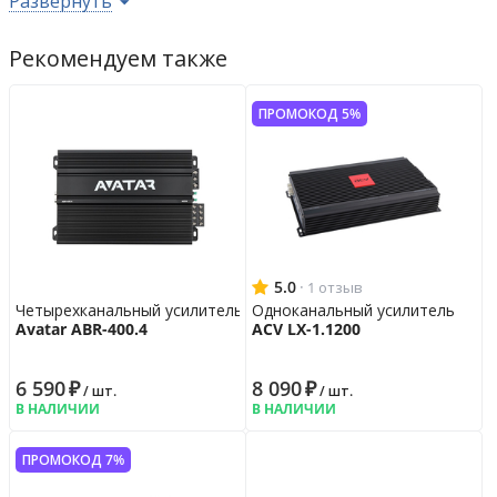
Развернуть
Рабочее напряжение
9 - 16
В
Цвет усилителя
чёрный
Рекомендуем также
Габариты усилителя
244 х 220 х 53
мм
ПРОМОКОД 5%
Гарантийная политика
Возврат
14 дн.
Гарантия
12 мес.
5.0
·
1 отзыв
Четырехканальный усилитель
Одноканальный усилитель
Avatar ABR-400.4
ACV LX-1.1200
6 590
₽
8 090
₽
/ шт.
/ шт.
В НАЛИЧИИ
В НАЛИЧИИ
ПРОМОКОД 7%