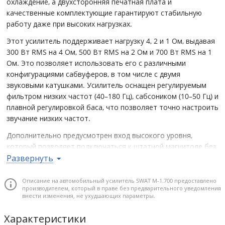
охлаждение, а двухсторонняя печатная плата и
качественные комплектующие гарантируют стабильную
работу даже при высоких нагрузках.
Этот усилитель поддерживает нагрузку 4, 2 и 1 Ом, выдавая
300 Вт RMS на 4 Ом, 500 Вт RMS на 2 Ом и 700 Вт RMS на 1
Ом. Это позволяет использовать его с различными
конфигурациями сабвуферов, в том числе с двумя
звуковыми катушками. Усилитель оснащен регулируемым
фильтром низких частот (40–180 Гц), сабсоником (10–50 Гц) и
плавной регулировкой баса, что позволяет точно настроить
звучание низких частот.
Дополнительно предусмотрен вход высокого уровня,
который позволяет подключаться к штатной магнитоле без
необходимости использования внешнего преобразователя.
Развернуть
Усилитель также комплектуется выносным регулятором
баса, обеспечивающим удобное управление низкими
Описание на автомобильный усилитель SWAT M-1.700 предоставлено
производителем, который в праве без предварительного уведомления
частотами прямо из салона автомобиля.
внести изменения, не ухудшающих параметры.
Почему стоит купить
Характеристики
Мощность 700 Вт RMS при 1 Ом обеспечивает высокую