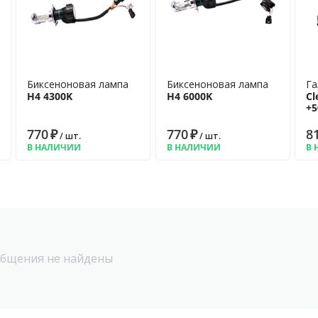
Биксеноновая лампа
Биксеноновая лампа
Га
H4 4300K
H4 6000K
Cl
+
770
₽
770
₽
8
/ шт.
/ шт.
В НАЛИЧИИ
В НАЛИЧИИ
В 
бщения не найдены