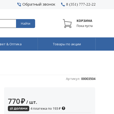
Обратный звонок
8 (351) 777-22-22
КОРЗИНА
Найти
Пока пуста
вет & Оптика
Товары по акции
Артикул:
00003504
770
₽
/ шт.
4 платежа по
193
₽