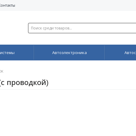
Контакты
системы
Автоэлектроника
Автос
0K
(с проводкой)