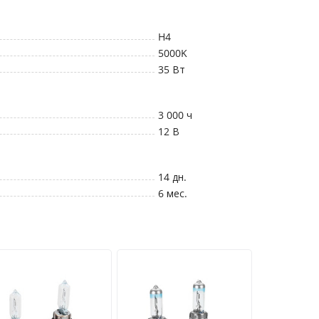
H4
5000K
35
Вт
3 000
ч
12
В
14 дн.
6 мес.