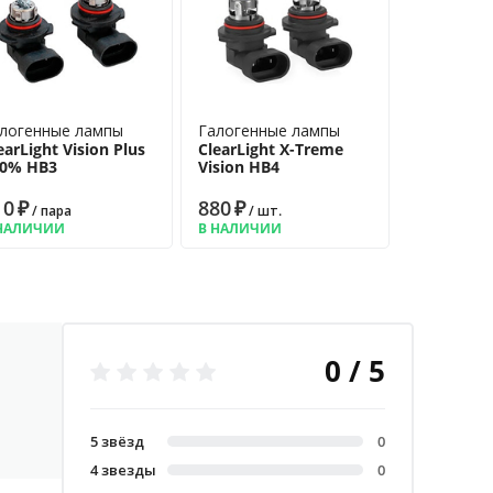
логенные лампы
Галогенные лампы
earLight Vision Plus
ClearLight X-Treme
50% HB3
Vision HB4
10
₽
880
₽
/ пара
/ шт.
НАЛИЧИИ
В НАЛИЧИИ
0 / 5
5 звёзд
0
4 звезды
0