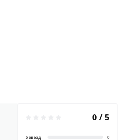
0 / 5
5 звёзд
0