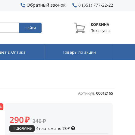
Обратный звонок
8 (351) 777-22-22
КОРЗИНА
Найти
Пока пуста
вет & Оптика
Товары по акции
Артикул:
00012165
%
290
₽
340
₽
4 платежа по
73
₽