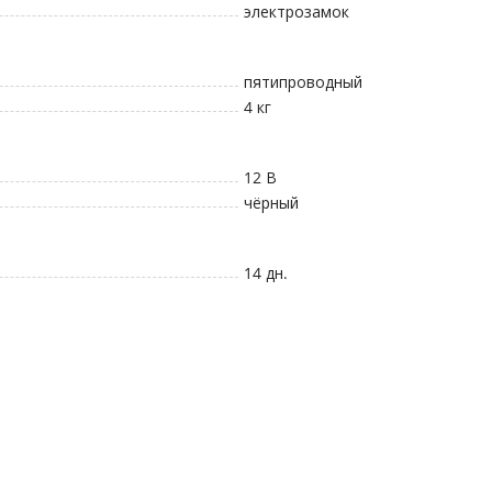
электрозамок
пятипроводный
4
кг
12
В
чёрный
14 дн.