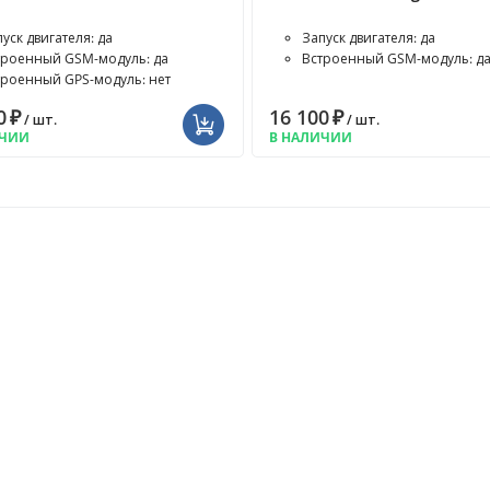
уск двигателя: да
Запуск двигателя: да
троенный GSM-модуль: да
Встроенный GSM-модуль: д
троенный GPS-модуль: нет
0
₽
16 100
₽
/ шт.
/ шт.
ИЧИИ
В НАЛИЧИИ