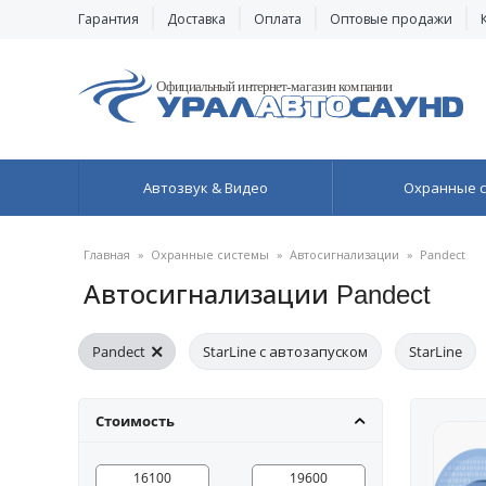
Гарантия
Доставка
Оплата
Оптовые продажи
Автозвук & Видео
Охранные 
Главная
»
Охранные системы
»
Автосигнализации
»
Pandect
Автосигнализации Pandect
Pandect
StarLine с автозапуском
StarLine
С автозапуском и обратной связью
с GSM
С 
Стоимость