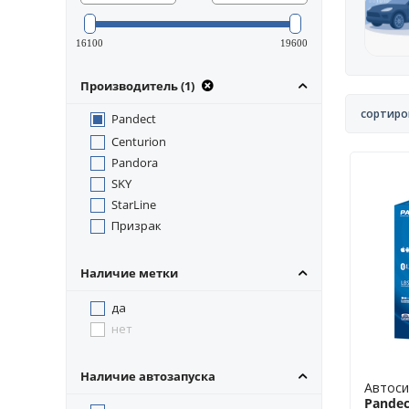
16100
19600
Производитель (1)
сортиро
Pandect
Centurion
Pandora
SKY
StarLine
Призрак
Наличие метки
да
нет
Наличие автозапуска
Автоси
Pandec