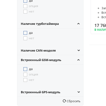
да
опция
Зап
нет
Вс
Вс
Наличие турботаймера
17 76
В НАЛ
да
нет
Наличие CAN-моделя
Встроенный GSM-модуль
да
опция
нет
Встроенный GPS-модуль
Сбросить