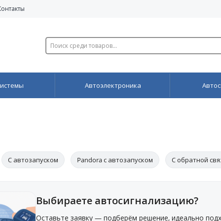
Контакты
системы
Автоэлектроника
Автос
С автозапуском
Pandora с автозапуском
С обратной св
автозапуском и турботаймером
Без автозапуска
Pandora
Выбираете автосигнализацию?
Оставьте заявку — подберём решение, идеально по