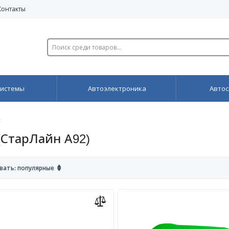
Контакты
системы
Автоэлектроника
Автос
2
 (СтарЛайн А92)
вать: популярные