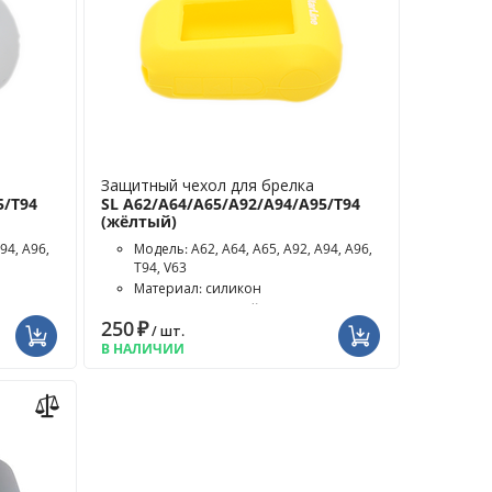
Защитный чехол для брелка
5/T94
SL A62/A64/A65/A92/A94/A95/T94
(жёлтый)
94, A96,
Модель: A62, A64, A65, A92, A94, A96,
T94, V63
Материал: силикон
Цвет чехла: жёлтый
250
₽
/ шт.
В НАЛИЧИИ