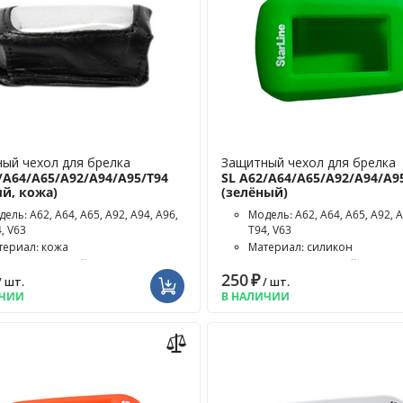
ый чехол для брелка
Защитный чехол для брелка
/A64/A65/A92/A94/A95/T94
SL A62/A64/A65/A92/A94/A9
й, кожа)
(зелёный)
ель: A62, A64, A65, A92, A94, A96,
Модель: A62, A64, A65, A92, A
, V63
T94, V63
териал: кожа
Материал: силикон
ет чехла: чёрный
Цвет чехла: зелёный
250
₽
/ шт.
/ шт.
ИЧИИ
В НАЛИЧИИ