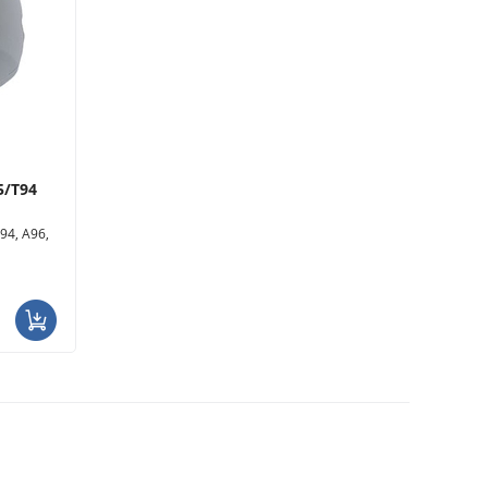
5/T94
94, A96,