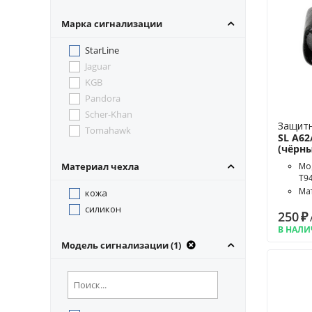
Марка сигнализации
StarLine
Jaguar
KGB
Pandora
Scher-Khan
Защитн
Tomahawk
SL A62
(чёрны
Материал чехла
Мод
T94
Ма
кожа
Цв
силикон
250
₽
В НАЛ
Модель сигнализации (1)