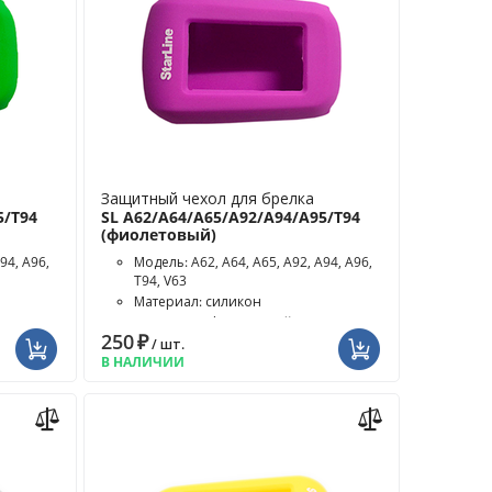
Защитный чехол для брелка
5/T94
SL A62/A64/A65/A92/A94/A95/T94
(фиолетовый)
94, A96,
Модель: A62, A64, A65, A92, A94, A96,
T94, V63
Материал: силикон
Цвет чехла: фиолетовый
250
₽
/ шт.
В НАЛИЧИИ