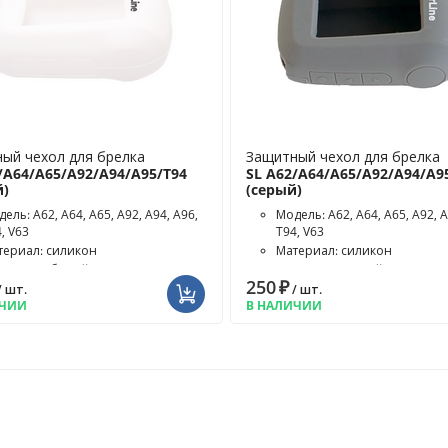
ый чехол для брелка
Защитный чехол для брелка
/A64/A65/A92/A94/A95/T94
SL A62/A64/A65/A92/A94/A9
й)
(серый)
ель: A62, A64, A65, A92, A94, A96,
Модель: A62, A64, A65, A92, A
, V63
T94, V63
териал: силикон
Материал: силикон
ет чехла: белый
Цвет чехла: серый
250
₽
/ шт.
/ шт.
ИЧИИ
В НАЛИЧИИ