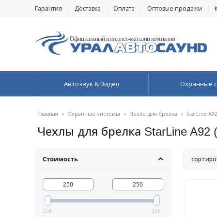
Гарантия
Доставка
Оплата
Оптовые продажи
Автозвук & Видео
Охранные 
Главная
»
Охранные системы
»
Чехлы для брелка
»
StarLine A9
Чехлы для брелка StarLine A92
Стоимость
сортиро
250
251