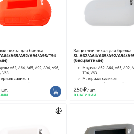
ый чехол для брелка
Защитный чехол для брелка
/A64/A65/A92/A94/A95/T94
SL A62/A64/A65/A92/A94/A9
ный)
(бесцветный)
ель: A62, A64, A65, A92, A94, A96,
Модель: A62, A64, A65, A92, A
, V63
T94, V63
териал: силикон
Материал: силикон
ет чехла: красный
Цвет чехла: бесцветный
250
₽
/ шт.
/ шт.
ИЧИИ
В НАЛИЧИИ