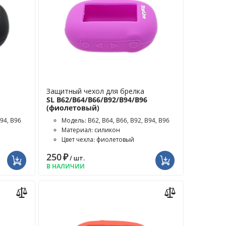
Защитный чехол для брелка
SL B62/B64/B66/B92/B94/B96
(фиолетовый)
B94, B96
Модель: B62, B64, B66, B92, B94, B96
Материал: силикон
Цвет чехла: фиолетовый
250
₽
/ шт.
В НАЛИЧИИ