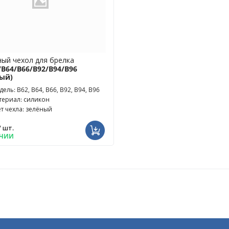
ый чехол для брелка
/B64/B66/B92/B94/B96
ный)
ель: B62, B64, B66, B92, B94, B96
териал: силикон
ет чехла: зелёный
/ шт.
ИЧИИ