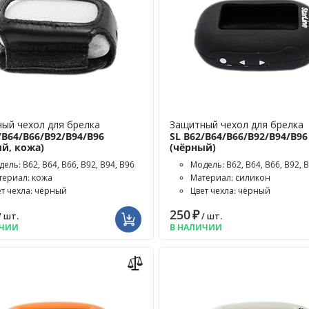
ый чехол для брелка
Защитный чехол для брелка
/B64/B66/B92/B94/B96
SL B62/B64/B66/B92/B94/B96
й, кожа)
(чёрный)
ель: B62, B64, B66, B92, B94, B96
Модель: B62, B64, B66, B92, 
териал: кожа
Материал: силикон
ет чехла: чёрный
Цвет чехла: чёрный
250
₽
/ шт.
/ шт.
ИЧИИ
В НАЛИЧИИ