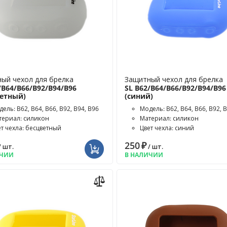
ый чехол для брелка
Защитный чехол для брелка
/B64/B66/B92/B94/B96
SL B62/B64/B66/B92/B94/B96
ветный)
(синий)
ель: B62, B64, B66, B92, B94, B96
Модель: B62, B64, B66, B92, 
териал: силикон
Материал: силикон
ет чехла: бесцветный
Цвет чехла: синий
250
₽
/ шт.
/ шт.
ИЧИИ
В НАЛИЧИИ