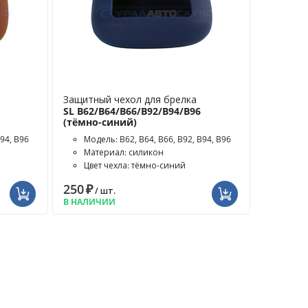
Защитный чехол для брелка
SL B62/B64/B66/B92/B94/B96
(тёмно-синий)
B94, B96
Модель: B62, B64, B66, B92, B94, B96
Материал: силикон
Цвет чехла: тёмно-синий
250
₽
/ шт.
В НАЛИЧИИ