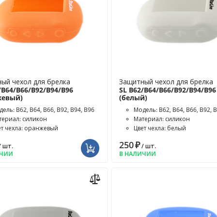
ый чехол для брелка
Защитный чехол для брелка
/B64/B66/B92/B94/B96
SL B62/B64/B66/B92/B94/B96
жевый)
(белый)
ель: B62, B64, B66, B92, B94, B96
Модель: B62, B64, B66, B92, 
териал: силикон
Материал: силикон
ет чехла: оранжевый
Цвет чехла: белый
250
₽
/ шт.
/ шт.
ИЧИИ
В НАЛИЧИИ