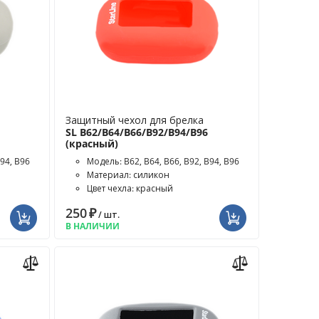
Защитный чехол для брелка
SL B62/B64/B66/B92/B94/B96
(красный)
B94, B96
Модель: B62, B64, B66, B92, B94, B96
Материал: силикон
Цвет чехла: красный
250
₽
/ шт.
В НАЛИЧИИ