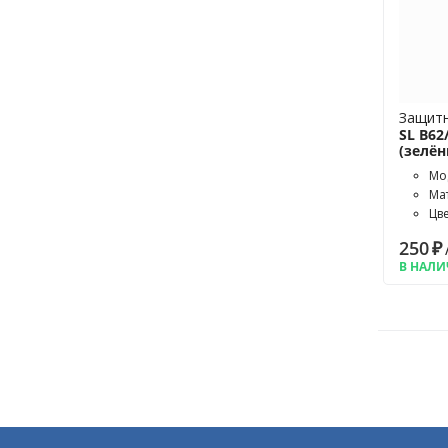
Защитн
SL B62
(зелё
Мод
Ма
Цв
250
₽
В НАЛ