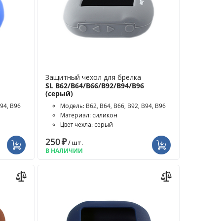
Защитный чехол для брелка
SL B62/B64/B66/B92/B94/B96
(серый)
B94, B96
Модель: B62, B64, B66, B92, B94, B96
Материал: силикон
Цвет чехла: серый
250
₽
/ шт.
В НАЛИЧИИ