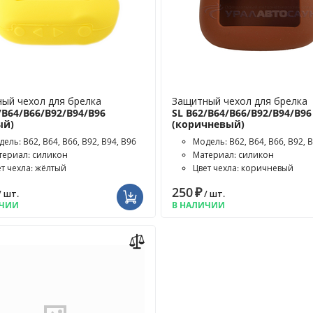
ый чехол для брелка
Защитный чехол для брелка
/B64/B66/B92/B94/B96
SL B62/B64/B66/B92/B94/B96
ый)
(коричневый)
ель: B62, B64, B66, B92, B94, B96
Модель: B62, B64, B66, B92, 
териал: силикон
Материал: силикон
ет чехла: жёлтый
Цвет чехла: коричневый
250
₽
/ шт.
/ шт.
ИЧИИ
В НАЛИЧИИ