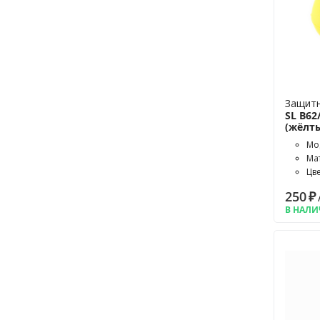
FX-10
FX-8
Magicar 10
Magicar 11
Magicar 12
Magicar 5
Защитн
Magicar 6
SL B62
Magicar 7
(жёлт
Magicar 8
Мод
Magicar 9
Ма
Magicar A
Цв
Magicar B
250
₽
T94
В НАЛ
TZ-9030
V5
V63
x50