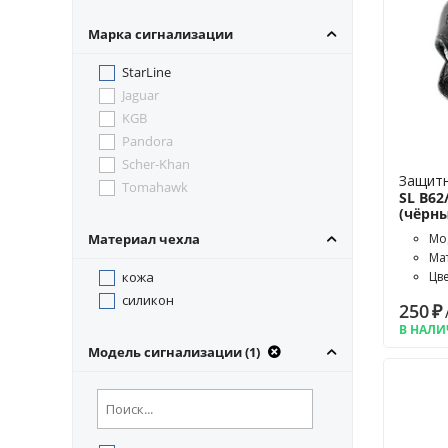
Марка сигнализации
StarLine
Jaguar
KGB
Pandora
Scher-Khan
Защитн
Tomahawk
SL B62
(чёрны
Материал чехла
Мод
Ма
кожа
Цв
силикон
250
₽
В НАЛ
Модель сигнализации (1)