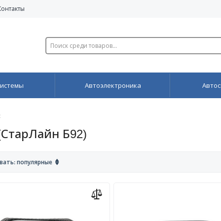
Контакты
системы
Автоэлектроника
Автос
2
 (СтарЛайн Б92)
вать: популярные