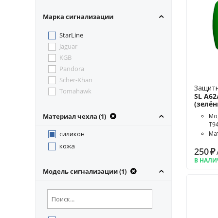
Марка сигнализации
StarLine
Jaguar
KGB
Pandora
Scher-Khan
Защитн
Tomahawk
SL A62
(зелё
Материал чехла (1)
Мод
T94
силикон
Ма
Цв
кожа
250
₽
В НАЛ
Модель сигнализации (1)