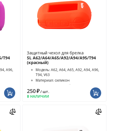
Защитный чехол для брелка
5/T94
SL A62/A64/A65/A92/A94/A95/T94
(красный)
94, A96,
Модель: A62, A64, A65, A92, A94, A96,
T94, V63
Материал: силикон
Цвет чехла: красный
250
₽
/ шт.
В НАЛИЧИИ