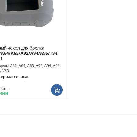
ый чехол для брелка
/A64/A65/A92/A94/A95/T94
)
ель: A62, A64, A65, A92, A94, A96,
, V63
териал: силикон
ет чехла: серый
/ шт.
ИЧИИ