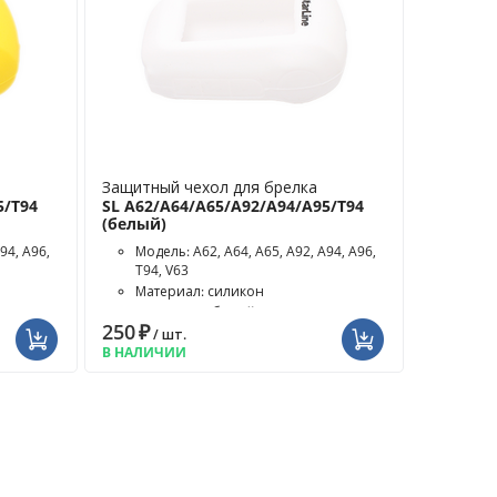
Защитный чехол для брелка
5/T94
SL A62/A64/A65/A92/A94/A95/T94
(белый)
94, A96,
Модель: A62, A64, A65, A92, A94, A96,
T94, V63
Материал: силикон
Цвет чехла: белый
250
₽
/ шт.
В НАЛИЧИИ