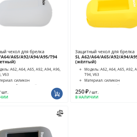
ый чехол для брелка
Защитный чехол для брелка
/A64/A65/A92/A94/A95/T94
SL A62/A64/A65/A92/A94/A9
ветный)
(жёлтый)
ель: A62, A64, A65, A92, A94, A96,
Модель: A62, A64, A65, A92, A
, V63
T94, V63
териал: силикон
Материал: силикон
ет чехла: бесцветный
Цвет чехла: жёлтый
250
₽
/ шт.
/ шт.
ИЧИИ
В НАЛИЧИИ