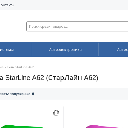
Контакты
системы
Автоэлектроника
Автос
е чехлы StarLine A62
StarLine A62 (СтарЛайн А62)
вать: популярные