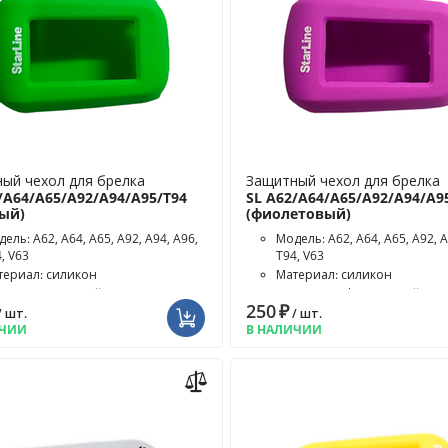
ый чехол для брелка
Защитный чехол для брелка
/A64/A65/A92/A94/A95/T94
SL A62/A64/A65/A92/A94/A9
ный)
(фиолетовый)
ель: A62, A64, A65, A92, A94, A96,
Модель: A62, A64, A65, A92, A
, V63
T94, V63
териал: силикон
Материал: силикон
ет чехла: зелёный
Цвет чехла: фиолетовый
250
₽
/ шт.
/ шт.
ИЧИИ
В НАЛИЧИИ