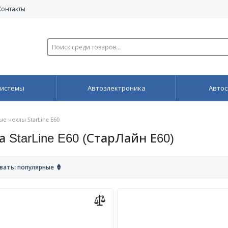
Контакты
системы
Автоэлектроника
Автос
е чехлы StarLine E60
StarLine E60 (СтарЛайн Е60)
вать: популярные