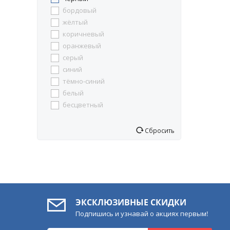
B64
бордовый
B66
жёлтый
B9
коричневый
B92
оранжевый
B94
серый
B96
синий
E61
тёмно-синий
E63
белый
E65
бесцветный
E66
E90
Сбросить
E91
E93
E95
E96
EZ-BETA
EZ-FOUR
ЭКСКЛЮЗИВНЫЕ СКИДКИ
EZ-ONE
Подпишись и узнавай о акциях первым!
Magicar 10