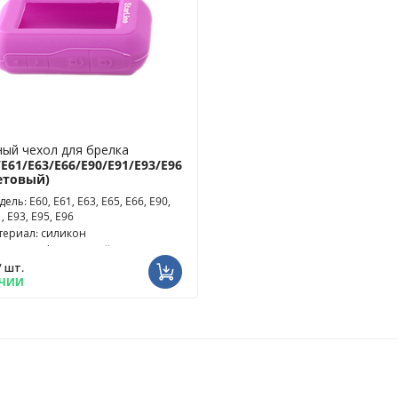
ый чехол для брелка
/E61/E63/E66/E90/E91/E93/E96
етовый)
ель: E60, E61, E63, E65, E66, E90,
, E93, E95, E96
териал: силикон
ет чехла: фиолетовый
/ шт.
ИЧИИ