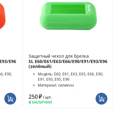
Защитный чехол для брелка
E93/E96
SL E60/E61/E63/E66/E90/E91/E93/E96
(зелёный)
6, E90,
Модель: E60, E61, E63, E65, E66, E90,
E91, E93, E95, E96
Материал: силикон
Цвет чехла: зелёный
250
₽
/ шт.
В НАЛИЧИИ