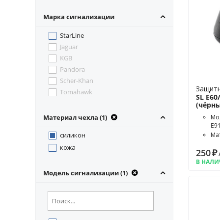
Марка сигнализации
StarLine
Jaguar
KGB
Pandora
Scher-Khan
Защитн
Tomahawk
SL E60
(чёрн
Материал чехла (1)
Мод
E91
силикон
Ма
Цв
кожа
250
₽
В НАЛ
Модель сигнализации (1)