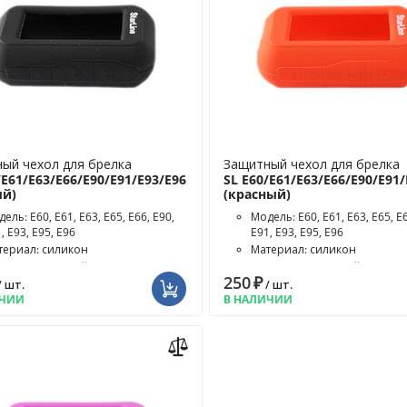
ый чехол для брелка
Защитный чехол для брелка
/E61/E63/E66/E90/E91/E93/E96
SL E60/E61/E63/E66/E90/E91/
ый)
(красный)
ель: E60, E61, E63, E65, E66, E90,
Модель: E60, E61, E63, E65, E6
, E93, E95, E96
E91, E93, E95, E96
териал: силикон
Материал: силикон
ет чехла: чёрный
Цвет чехла: красный
250
₽
/ шт.
/ шт.
ИЧИИ
В НАЛИЧИИ