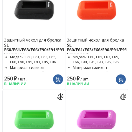
Защитный чехол для брелка
Защитный чехол для брелка
SL
SL
E60/E61/E63/E66/E90/E91/E93/E96
E60/E61/E63/E66/E90/E91/E93/E
(чёрный)
(красный)
Модель: E60, E61, E63, E65,
Модель: E60, E61, E63, E65,
E66, E90, E91, E93, E95, E96
E66, E90, E91, E93, E95, E96
Материал: силикон
Материал: силикон
Цвет чехла: чёрный
Цвет чехла: красный
250
₽
250
₽
/ шт.
/ шт.
В НАЛИЧИИ
В НАЛИЧИИ