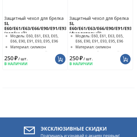
Защитный чехол для брелка
Защитный чехол для брелка
SL
SL
E60/E61/E63/E66/E90/E91/E93/E96
E60/E61/E63/E66/E90/E91/E93/E
(зелёный)
(фиолетовый)
Модель: E60, E61, E63, E65,
Модель: E60, E61, E63, E65,
E66, E90, E91, E93, E95, E96
E66, E90, E91, E93, E95, E96
Материал: силикон
Материал: силикон
Цвет чехла: зелёный
Цвет чехла: фиолетовый
250
₽
250
₽
/ шт.
/ шт.
В НАЛИЧИИ
В НАЛИЧИИ
ЭКСКЛЮЗИВНЫЕ СКИДКИ
Подпишись и узнавай о акциях первым!