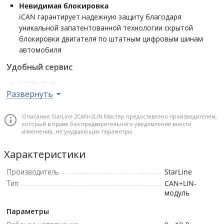
Невидимая блокировка
iCAN гарантирует надежную защиту благодаря
уникальной запатентованной технологии скрытой
блокировки двигателя по штатным цифровым шинам
автомобиля
Удобный сервис
2CAN+2LIN
Развернуть
Обеспечивает бережную установку и минимальное
вмешательство в электронику автомобиля. Постоянно
обновляемая библиотека 2CAN+2LIN протоколов
Описание StarLine 2CAN+2LIN Мастер предоставлено производителем,
который в праве без предварительного уведомления внести
содержит самый полный список автомобилей,
изменения, не ухудшающих параметры.
продающихся на территории России и стран
Содружества
Характеристики
Умный бесключевой обход
Производитель
StarLine
Экономьте на покупке дополнительного обходчика или
Тип
CAN+LIN-
дубликате ключа, необходимых для реализации функции
модуль
автозапуска двигателя. StarLine iKey позволяет
реализовать бесключевой обход штатного
Параметры
иммобилайзера и запуск двигателя по цифровым шинам