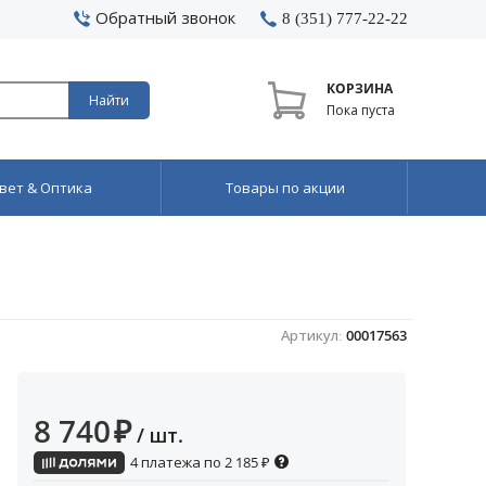
Обратный звонок
8 (351) 777-22-22
КОРЗИНА
Найти
Пока пуста
вет & Оптика
Товары по акции
Артикул:
00017563
8 740
₽
/ шт.
4 платежа по
2 185
₽