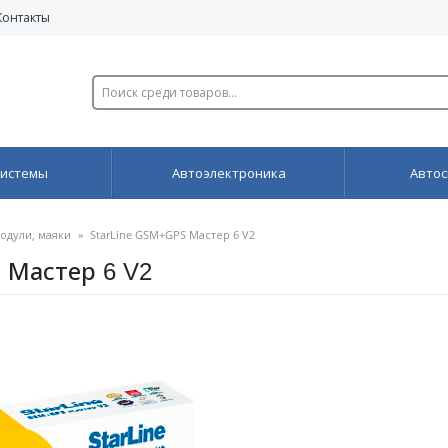
Контакты
системы
Автоэлектроника
Автос
одули, маяки
»
StarLine GSM+GPS Мастер 6 V2
 Мастер 6 V2