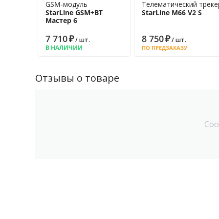
GSM-модуль
Телематический треке
StarLine GSM+BT
StarLine M66 V2 S
Мастер 6
7 710
₽
8 750
₽
/ шт.
/ шт.
В НАЛИЧИИ
ПО ПРЕДЗАКАЗУ
Отзывы о товаре
Соо