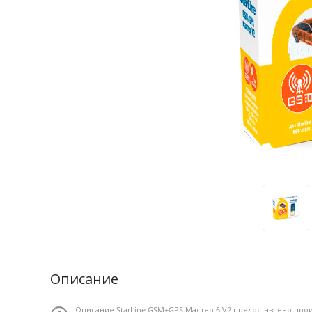
Описание
Описание StarLine GSM+GPS Мастер 6 V2 предоставлено прои