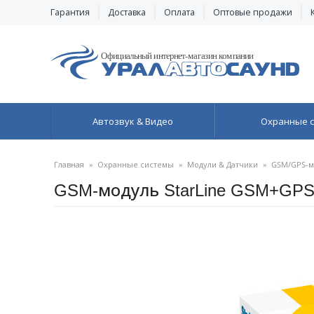
Гарантия
Доставка
Оплата
Оптовые продажи
Автозвук & Видео
Охранные 
Главная
»
Охранные системы
»
Модули & Датчики
»
GSM/GPS-м
GSM-модуль StarLine GSM+GPS