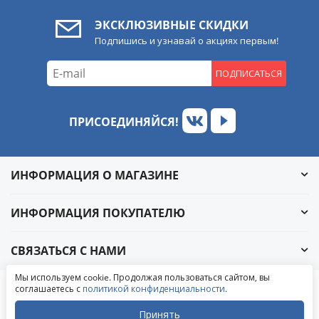
ЭКСКЛЮЗИВНЫЕ СКИДКИ
Подпишись и узнавай о акциях первым!
ПОДПИСАТЬСЯ
ПРИСОЕДИНЯЙСЯ!
ИНФОРМАЦИЯ О МАГАЗИНЕ
ИНФОРМАЦИЯ ПОКУПАТЕЛЮ
СВЯЗАТЬСЯ С НАМИ
Обратный звонок
Мы используем cookie. Продолжая пользоваться сайтом, вы
Написать в ВКонтакте
соглашаетесь с
политикой конфиденциальности
.
© 2004-2026 «УралАвтоСаунд»
Написать в MAX
Написать в WhatsApp
Принять