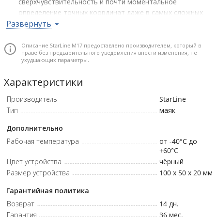
сверхчувствительность и почти моментальное
определение точных координат даже в самых сложных
Развернуть
условиях
Удобный сервис
Описание StarLine M17 предоставлено производителем, который в
праве без предварительного уведомления внести изменения, не
Телематика
ухудшающих параметры.
Простота и удобство настройки, автоматическое
обновление программного обеспечения благодаря
Характеристики
телематическому сервису
www.mayak.mobi
Производитель
StarLine
Интеллект
Тип
маяк
Мощный ARM процессор позволяет реализовать
элементы искусственного интеллекта. Автоматическая
Дополнительно
установка внутреннего времени, параметров
Рабочая температура
от -40°C до
подключения к сети Интернет, автоматический контроль
+60°C
баланса и уведомление о необходимости пополнения
Цвет устройства
чёрный
счета
Размер устройства
100 x 50 x 20
мм
Универсальность
Удобство интеграции в бортовую сеть легкового
Гарантийная политика
автомобиля (+12V) и грузового транспорта (+24V).
Возврат
14 дн.
Бесплатный мониторинг
Гарантия
36 мес.