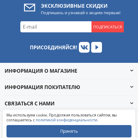
ЭКСКЛЮЗИВНЫЕ СКИДКИ
Подпишись и узнавай о акциях первым!
ПОДПИСАТЬСЯ
ПРИСОЕДИНЯЙСЯ!
ИНФОРМАЦИЯ О МАГАЗИНЕ
ИНФОРМАЦИЯ ПОКУПАТЕЛЮ
СВЯЗАТЬСЯ С НАМИ
Обратный звонок
Мы используем cookie. Продолжая пользоваться сайтом, вы
Написать в ВКонтакте
соглашаетесь с
политикой конфиденциальности
.
© 2004-2026 «УралАвтоСаунд»
Написать в MAX
Написать в WhatsApp
Принять
Написать в Telegram