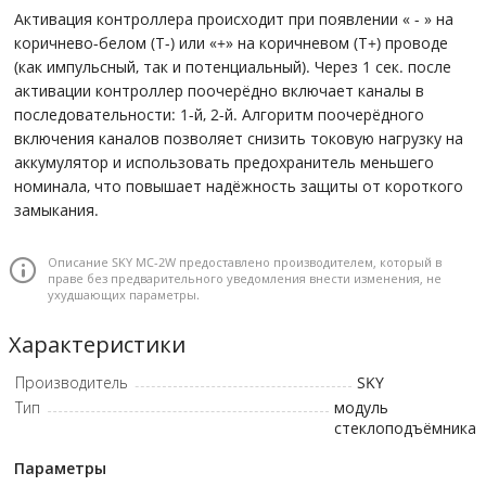
Активация контроллера происходит при появлении « - » на
коричнево-белом (Т-) или «+» на коричневом (Т+) проводе
(как импульсный, так и потенциальный). Через 1 сек. после
активации контроллер поочерёдно включает каналы в
последовательности: 1-й, 2-й. Алгоритм поочерёдного
включения каналов позволяет снизить токовую нагрузку на
аккумулятор и использовать предохранитель меньшего
номинала, что повышает надёжность защиты от короткого
замыкания.
Описание SKY MC-2W предоставлено производителем, который в
праве без предварительного уведомления внести изменения, не
ухудшающих параметры.
Характеристики
Производитель
SKY
Тип
модуль
стеклоподъёмника
Параметры