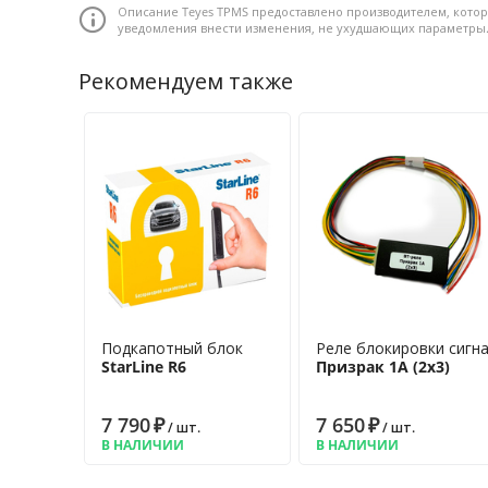
Универсальность и долговечность – батарея рабо
Описание Teyes TPMS предоставлено производителем, котор
возможна в любое колесо автомобиля с поддер
уведомления внести изменения, не ухудшающих параметры
использования при сезонной смене шин.
Рекомендуем также
Подкапотный блок
Реле блокировки сигн
StarLine R6
Призрак 1A (2x3)
7 790
₽
7 650
₽
/ шт.
/ шт.
В НАЛИЧИИ
В НАЛИЧИИ