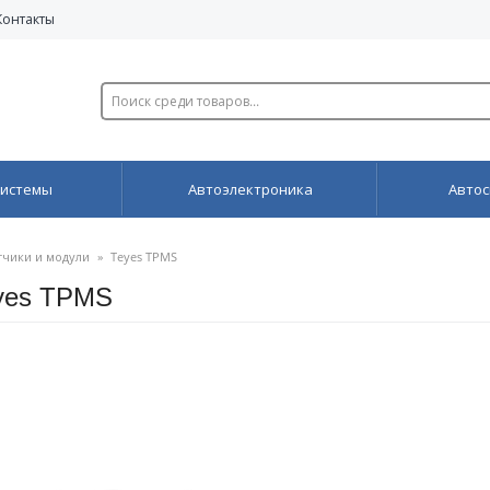
Контакты
системы
Автоэлектроника
Автос
тчики и модули
»
Teyes TPMS
yes TPMS