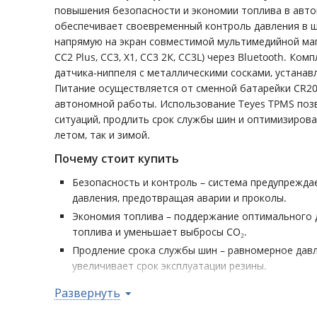
повышения безопасности и экономии топлива в авт
обеспечивает своевременный контроль давления в ш
напрямую на экран совместимой мультимедийной маг
CC2 Plus, СС3, X1, СС3 2К, СС3L) через Bluetooth. Ко
датчика-ниппеля с металлическими сосками, устана
Питание осуществляется от сменной батарейки CR20
автономной работы. Использование Teyes TPMS поз
ситуаций, продлить срок службы шин и оптимизирова
летом, так и зимой.
Почему стоит купить
Безопасность и контроль – система предупрежда
давления, предотвращая аварии и проколы.
Экономия топлива – поддержание оптимального 
топлива и уменьшает выбросы CO₂.
Продление срока службы шин – равномерное давл
увеличивает срок эксплуатации резины.
Удобство отображения – данные выводятся прямо
Развернуть
исключая необходимость в сторонних дисплеях.