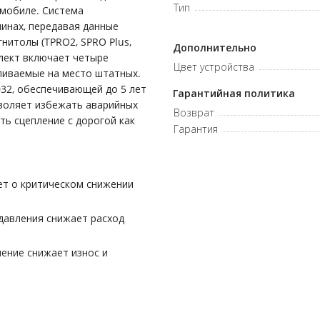
Тип
омобиле. Система
инах, передавая данные
нитолы (TPRO2, SPRO Plus,
Дополнительно
мплект включает четыре
Цвет устройства
вливаемые на место штатных.
32, обеспечивающей до 5 лет
Гарантийная политика
воляет избежать аварийных
Возврат
ть сцепление с дорогой как
Гарантия
ет о критическом снижении
давления снижает расход
ение снижает износ и
 на экран магнитолы,