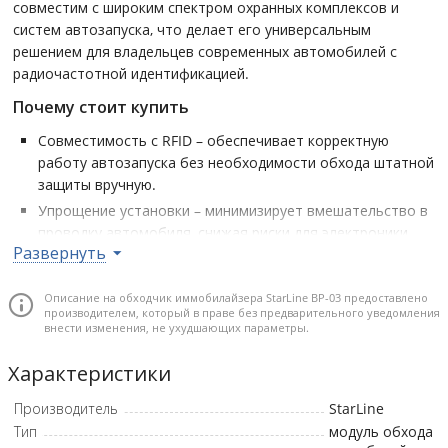
совместим с широким спектром охранных комплексов и
систем автозапуска, что делает его универсальным
решением для владельцев современных автомобилей с
радиочастотной идентификацией.
Почему стоит купить
Совместимость с RFID – обеспечивает корректную
работу автозапуска без необходимости обхода штатной
защиты вручную.
Упрощение установки – минимизирует вмешательство в
проводку автомобиля, снижая риски для электроники.
Развернуть
Сохранение гарантии – не требует демонтажа штатных
компонентов, что важно для новых авто на гарантии.
Описание на обходчик иммобилайзера StarLine BP-03 предоставлено
Надёжность и стабильность – проверенное решение от
производителем, который в праве без предварительного уведомления
известного бренда StarLine, зарекомендовавшего себя в
внести изменения, не ухудшающих параметры.
сфере автомобильной безопасности.
Характеристики
Экономия времени и средств – позволяет значительно
ускорить процесс инсталляции систем автозапуска.
Производитель
StarLine
Тип
модуль обхода
Комплектация