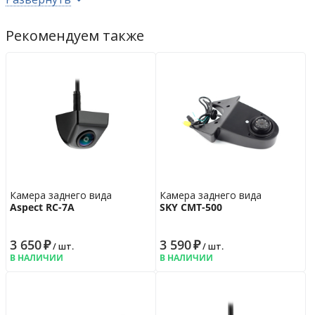
Цвет корпуса
чёрный
Дополнительно
Рекомендуем также
Видеостандарт
NTSC
Рабочее напряжение
6 - 12
В
Рабочая температура
от -40°C до
+70°C
Гарантийная политика
Возврат
14 дн.
Гарантия
6 мес.
Камера заднего вида
Камера заднего вида
Aspect RC-7A
SKY CMT-500
3 650
₽
3 590
₽
/ шт.
/ шт.
В НАЛИЧИИ
В НАЛИЧИИ