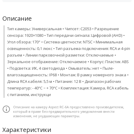
Описание
Тип камеры: Универсальная • Чипсет: C2053 • Разрешение
сенсора: 1920×1080 • Тип передачи сигнала: Цифровой (AHD) •
Угол обзора: 170° • Система цветности: NTSC • Минимальная
освещенность: 0,1 люкс • Тип разъема подключения: RCA и 4-pin
разъем • Линии парковочной разметки: Отключаемые •
Зеркальное отображение: Отключаемое • Корпус: Пластик ABS
• Подсветка: ИК, 4 светодиода • Омыватель: нет • Пыле-
влагозащищенность: IP68 • Монтаж: В рамку номерного знака •
Длина RCA кабеля: 5,5 м • Питание: 12 В • Диапазон рабочих
температур: - 40ºС ~ + 70ºС • Комплектация: Камера, RCA кабель
с питанием, инструкци
Описание на камеру Aspect RC-6A предоставлено производителем,
который в праве без предварительного уведомления внести
изменения, не ухудшающих параметры.
Характеристики