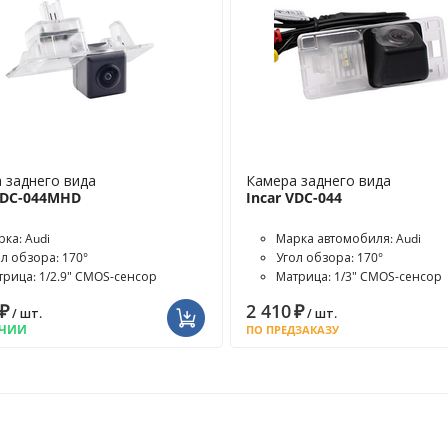
 заднего вида
Камера заднего вида
 VDC-044MHD
Incar VDC-044
рка: Audi
Марка автомобиля: Audi
ол обзора: 170°
Угол обзора: 170°
трица: 1/2.9" CMOS-сенсор
Матрица: 1/3" CMOS-сенсор
₽
2 410
₽
/ шт.
/ шт.
ИЧИИ
ПО ПРЕДЗАКАЗУ