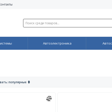
Контакты
системы
Автоэлектроника
Автос
вать: популярные