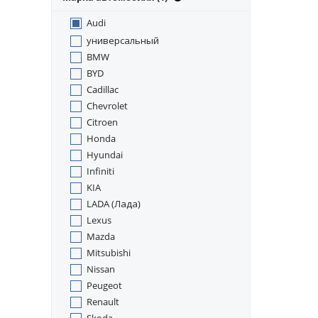
Audi
универсальный
BMW
BYD
Cadillac
Chevrolet
Citroen
Honda
Hyundai
Infiniti
KIA
LADA (Лада)
Lexus
Mazda
Mitsubishi
Nissan
Peugeot
Renault