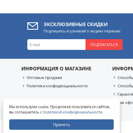
2
206
207
3
ЭКСКЛЮЗИВНЫЕ СКИДКИ
307
Подпишись и узнавай о акциях первым!
4008
407
ПОДПИСАТЬСЯ
5
Accent
Actyon
ИНФОРМАЦИЯ О МАГАЗИНЕ
ИНФОР
Amarok
ASX
Оптовые продажи
Способ
Aveo
Политика конфиденциальности
Способ
Beetle
Гаранти
Berlingo
Как офо
C-Crosser
Мы используем cookie. Продолжая пользоваться сайтом,
C-HR
вы соглашаетесь с
политикой конфиденциальности
.
C5
Caddy
Принять
© 2004-2026 «УралАвтоСаунд»
Camry