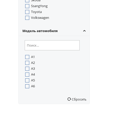
Skoda
SsangYong
Toyota
Volkswagen
Модель автомобиля
A1
A2
A3
A4
A5
A6
A7
Q5
Сбросить
TT
1