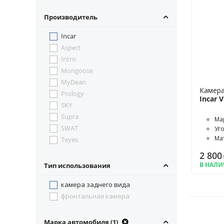
Производитель
Incar
Aspect
Intro
Mongoose
MyDean
Камера
Prology
Incar
SKY
Supra
Ма
SWAT
Уг
Ма
Teyes
2 800
В НАЛ
Тип использования
камера заднего вида
фронтальная камера
Марка автомобиля (1)