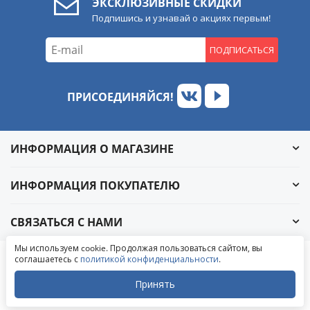
ЭКСКЛЮЗИВНЫЕ СКИДКИ
Подпишись и узнавай о акциях первым!
ПОДПИСАТЬСЯ
ПРИСОЕДИНЯЙСЯ!
ИНФОРМАЦИЯ О МАГАЗИНЕ
ИНФОРМАЦИЯ ПОКУПАТЕЛЮ
СВЯЗАТЬСЯ С НАМИ
Обратный звонок
Мы используем cookie. Продолжая пользоваться сайтом, вы
Написать в ВКонтакте
соглашаетесь с
политикой конфиденциальности
.
© 2004-2026 «УралАвтоСаунд»
Написать в MAX
Написать в WhatsApp
Принять
Написать в Telegram
Закрыть