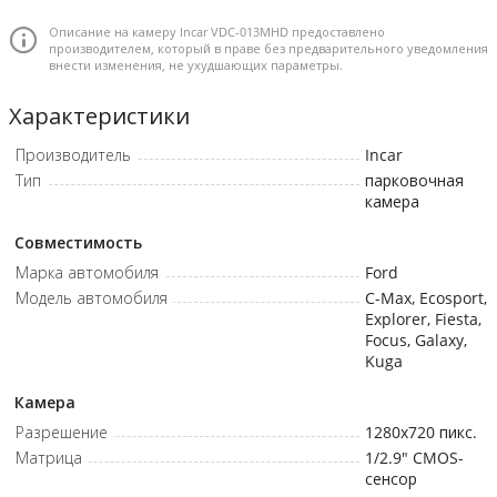
Описание на камеру Incar VDC-013MHD предоставлено
Матрица: GC2053 • Размер сенсора: 1/2,9 дюйм • Выбор
производителем, который в праве без предварительного уведомления
внести изменения, не ухудшающих параметры.
передачи видеосигнала AHD/CVBS: вкл/откл • Количество
эффективных пикселей AHD720P: 1280(H)x 720(V) • Количество
Характеристики
эффективных пикселей CVBS: 1280(H)x 720(V) • Угол обзора по-
горизонтали: AHD720P -170° • Угол обзора по-горизонтали: CVBS
Производитель
Incar
-170° • Система цветности: NTSC • Минимальная освещенность:
Тип
парковочная
0.1Lux • Класс пыле-и влагозащиты: IP68 • Парковочные линии:
камера
вкл/откл • Зеркальность по вертикали: вкл/откл • Питание: 6-
Совместимость
12В • Температура хранения: -40~105℃ • Рабочая температура:
-20~80℃
Марка автомобиля
Ford
Модель автомобиля
C-Max, Ecosport,
Explorer, Fiesta,
Focus, Galaxy,
Kuga
Камера
Разрешение
1280x720
пикс.
Матрица
1/2.9" CMOS-
сенсор