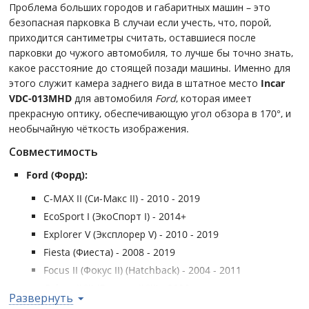
Проблема больших городов и габаритных машин – это
безопасная парковка В случаи если учесть, что, порой,
приходится сантиметры считать, оставшиеся после
парковки до чужого автомобиля, то лучше бы точно знать,
какое расстояние до стоящей позади машины. Именно для
этого служит камера заднего вида в штатное место
Incar
VDC-013MHD
для автомобиля
Ford
, которая имеет
прекрасную оптику, обеспечивающую угол обзора в 170°, и
необычайную чёткость изображения.
Совместимость
Ford (Форд):
C-MAX II (Си-Макс II) - 2010 - 2019
EcoSport I (ЭкоСпорт I) - 2014+
Explorer V (Эксплорер V) - 2010 - 2019
Fiesta (Фиеста) - 2008 - 2019
Focus II (Фокус II) (Hatchback) - 2004 - 2011
Galaxy II/III (Гэлакси II/III) - 2006+
Развернуть
Kuga (Куга)