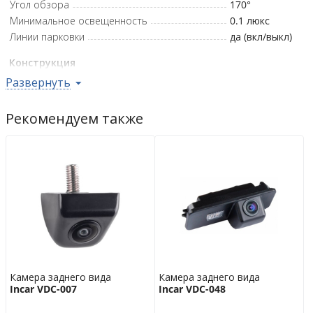
Угол обзора
170°
Минимальное освещенность
0.1
люкс
Линии парковки
да (вкл/выкл)
Конструкция
Развернуть
Тип использования
камера заднего
вида
Влагозащита
IP68
Рекомендуем также
Цвет корпуса
чёрный
Дополнительно
Видеостандарт
NTSC
Выбор передачи видеосигнала AHD/CVBS
да
Рабочее напряжение
6 - 12
В
Рабочая температура
от -20°C до
+80°C
Гарантийная политика
Камера заднего вида
Камера заднего вида
Возврат
14 дн.
Incar VDC-007
Incar VDC-048
Гарантия
6 мес.